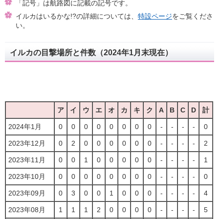
「記号」は航路図に記載の記号です。
イルカはいるかな!?の詳細については、
特設ページ
をご覧くださ
い。
イルカの目撃場所と件数（2024年1月末現在）
ア
イ
ウ
エ
オ
カ
キ
ク
A
B
C
D
計
2024年1月
0
0
0
0
0
0
0
0
-
-
-
-
0
2023年12月
0
2
0
0
0
0
0
0
-
-
-
-
2
2023年11月
0
0
1
0
0
0
0
0
-
-
-
-
1
2023年10月
0
0
0
0
0
0
0
0
-
-
-
-
0
2023年09月
0
3
0
0
1
0
0
0
-
-
-
-
4
2023年08月
1
1
1
2
0
0
0
0
-
-
-
-
5