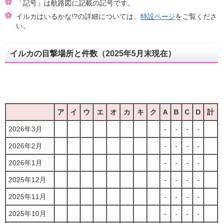
「記号」は航路図に記載の記号です。
イルカはいるかな!?の詳細については、
特設ページ
をご覧くださ
い。
イルカの目撃場所と件数（2025年5月末現在）
ア
イ
ウ
エ
オ
カ
キ
ク
A
B
C
D
計
2026年3月
-
-
-
-
2026年2月
-
-
-
-
2026年1月
-
-
-
-
2025年12月
-
-
-
-
2025年11月
-
-
-
-
2025年10月
-
-
-
-