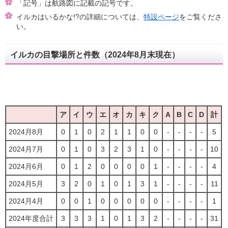
「記号」は航路図に記載の記号です。
イルカはいるかな!?の詳細については、
特設ページ
をご覧くださ
い。
イルカの目撃場所と件数（2024年8月末現在）
ア
イ
ウ
エ
オ
カ
キ
ク
A
B
C
D
計
2024月8月
0
1
0
2
1
1
0
0
-
-
-
-
5
2024月7月
0
1
0
3
2
3
1
0
-
-
-
-
10
2024月6月
0
1
2
0
0
0
0
1
-
-
-
-
4
2024月5月
3
2
0
1
0
1
3
1
-
-
-
-
11
2024月4月
0
0
1
0
0
0
0
0
-
-
-
-
1
2024年度合計
3
3
3
1
0
1
3
2
-
-
-
-
31