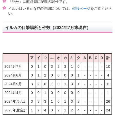
「記号」は航路図に記載の記号です。
イルカはいるかな!?の詳細については、
特設ページ
をご覧くださ
い。
イルカの目撃場所と件数（2024年7月末現在）
ア
イ
ウ
エ
オ
カ
キ
ク
A
B
C
D
計
2024月7月
0
1
0
3
2
3
1
0
-
-
-
-
10
2024月6月
0
1
2
0
0
0
0
1
-
-
-
-
4
2024月5月
3
2
0
1
0
1
3
1
-
-
-
-
11
2024月4月
0
0
1
0
0
0
0
0
-
-
-
-
1
2024年度合計
3
3
3
1
0
1
3
2
-
-
-
-
26
2023年度合計
1
7
4
3
2
1
2
4
-
-
-
-
24