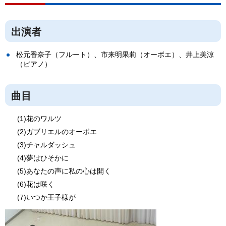
出演者
松元香奈子（フルート）、市来明果莉（オーボエ）、井上美涼
（ピアノ）
曲目
(1)花のワルツ
(2)ガブリエルのオーボエ
(3)チャルダッシュ
(4)夢はひそかに
(5)あなたの声に私の心は開く
(6)花は咲く
(7)いつか王子様が