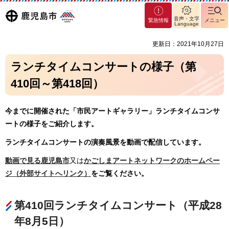
マグ
鹿児島
音声・文字
緊急情報
メニュー
マシ
Language
ティ
市
更新日：2021年10月27日
鹿児
島市
ランチタイムコンサートの様子（第
410回～第418回）
今までに開催された「市民アートギャラリー」ランチタイムコンサ
ートの様子をご紹介します。
ランチタイムコンサートの演奏風景を動画で配信しています。
動画で見る鹿児島市
又は
かごしまアートネットワークのホームペー
ジ（外部サイトへリンク）
をご覧ください。
第410回ランチタイムコンサート（平成28
年8月5日）