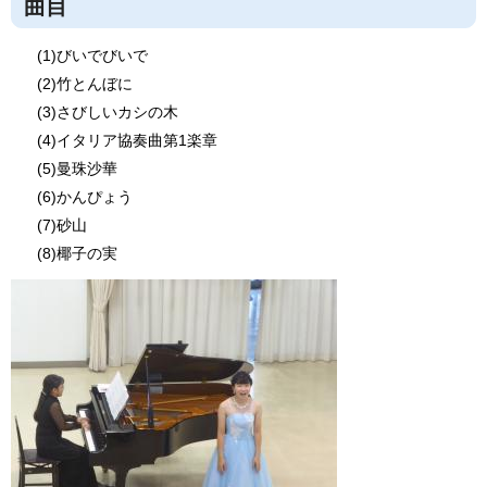
曲目
(1)びいでびいで
(2)竹とんぼに
(3)さびしいカシの木
(4)イタリア協奏曲第1楽章
(5)曼珠沙華
(6)かんぴょう
(7)砂山
(8)椰子の実