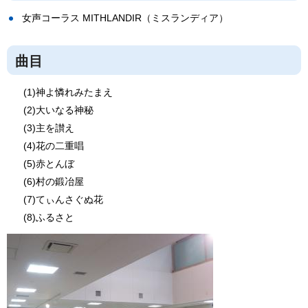
女声コーラス MITHLANDIR（ミスランディア）
曲目
(1)神よ憐れみたまえ
(2)大いなる神秘
(3)主を讃え
(4)花の二重唱
(5)赤とんぼ
(6)村の鍛冶屋
(7)てぃんさぐぬ花
(8)ふるさと