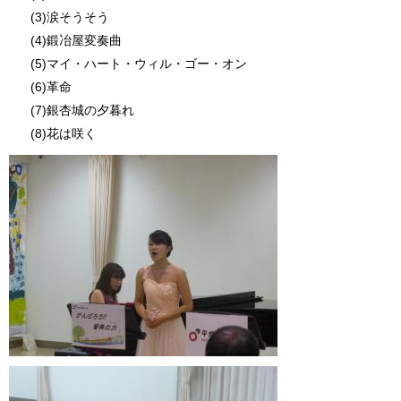
(3)涙そうそう
(4)鍛冶屋変奏曲
(5)マイ・ハート・ウィル・ゴー・オン
(6)革命
(7)銀杏城の夕暮れ
(8)花は咲く