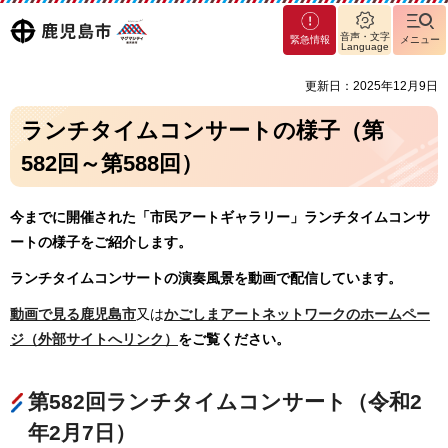
マグ
鹿児島
音声・文字
緊急情報
メニュー
マシ
Language
ティ
市
更新日：2025年12月9日
鹿児
島市
ランチタイムコンサートの様子（第
582回～第588回）
今までに開催された「市民アートギャラリー」ランチタイムコンサ
ートの様子をご紹介します。
ランチタイムコンサートの演奏風景を動画で配信しています。
動画で見る鹿児島市
又は
かごしまアートネットワークのホームペー
ジ（外部サイトへリンク）
をご覧ください。
第582回ランチタイムコンサート（令和2
年2月7日）