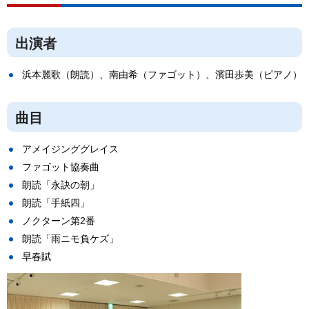
出演者
浜本麗歌（朗読）、南由希（ファゴット）、濱田歩美（ピアノ）
曲目
アメイジンググレイス
ファゴット協奏曲
朗読「永訣の朝」
朗読「手紙四」
ノクターン第2番
朗読「雨ニモ負ケズ」
早春賦