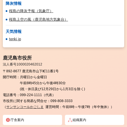
降灰情報
桜島の降灰予報（気象庁）
桜島上空の風（鹿児島地方気象台）
天気情報
tenki.jp
鹿児島市役所
法人番号1000020462012
〒892-8677 鹿児島市山下町11番1号
開庁時間：
月曜日から金曜日
午前8時45分から午後4時30分
(祝・休日及び12月29日から1月3日を除く)
電話番号：
099-224-1111（代表）
市役所に関する簡易な問合せ：
099-808-3333
（
サンサンコールかごしま
運営時間：午前8時～午後7時（年中無休））
庁舎案内
組織案内