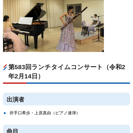
第583回ランチタイムコンサート（令和2
年2月14日）
出演者
井手口希歩・上原真由（ピアノ連弾）
曲目