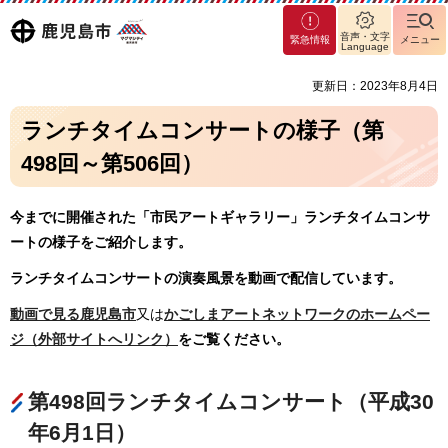
マグ
鹿児島
音声・文字
緊急情報
メニュー
マシ
Language
ティ
市
更新日：2023年8月4日
鹿児
島市
ランチタイムコンサートの様子（第
498回～第506回）
今までに開催された「市民アートギャラリー」ランチタイムコンサ
ートの様子をご紹介します。
ランチタイムコンサートの演奏風景を動画で配信しています。
動画で見る鹿児島市
又は
かごしまアートネットワークのホームペー
ジ（外部サイトへリンク）
をご覧ください。
第498回ランチタイムコンサート（平成30
年6月1日）