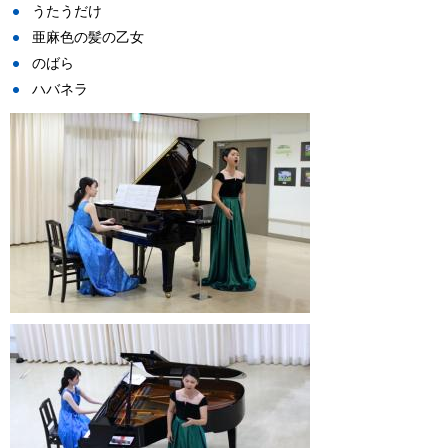
うたうだけ
亜麻色の髪の乙女
のばら
ハバネラ