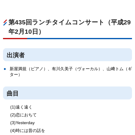
第435回ランチタイムコンサート（平成29
年2月10日）
出演者
新屋満規（ピアノ）、有川久美子（ヴォーカル）、山﨑トム（ギ
ター）
曲目
(1)遠く遠く
(2)恋におちて
(3)Yesterday
(4)時には昔の話を