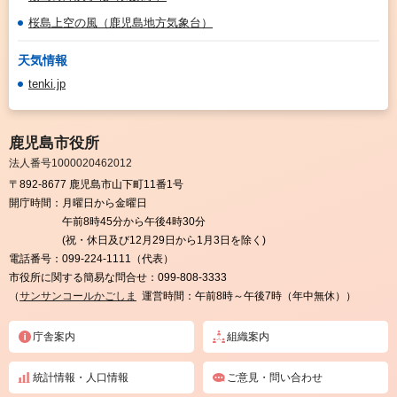
桜島上空の風（鹿児島地方気象台）
天気情報
tenki.jp
鹿児島市役所
法人番号1000020462012
〒892-8677 鹿児島市山下町11番1号
開庁時間：
月曜日から金曜日
午前8時45分から午後4時30分
(祝・休日及び12月29日から1月3日を除く)
電話番号：
099-224-1111（代表）
市役所に関する簡易な問合せ：
099-808-3333
（
サンサンコールかごしま
運営時間：午前8時～午後7時（年中無休））
庁舎案内
組織案内
統計情報・人口情報
ご意見・問い合わせ