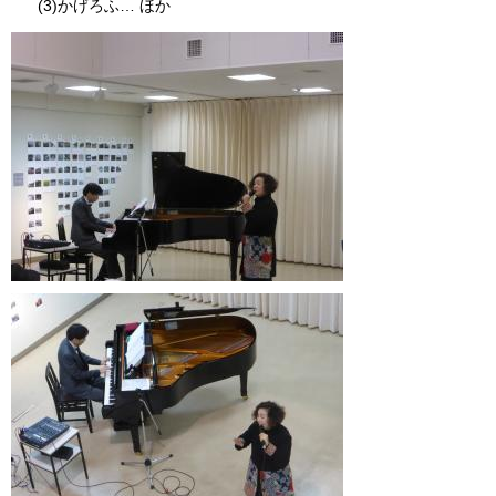
(3)かげろふ… ほか