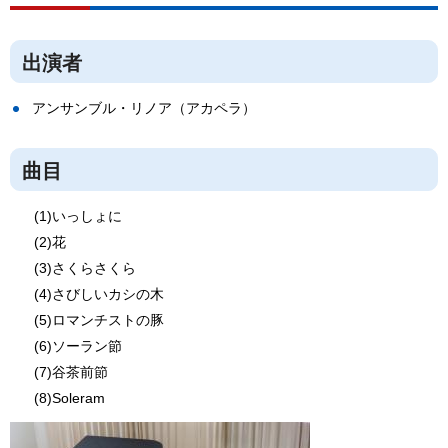
出演者
アンサンブル・リノア（アカペラ）
曲目
(1)いっしょに
(2)花
(3)さくらさくら
(4)さびしいカシの木
(5)ロマンチストの豚
(6)ソーラン節
(7)谷茶前節
(8)Soleram