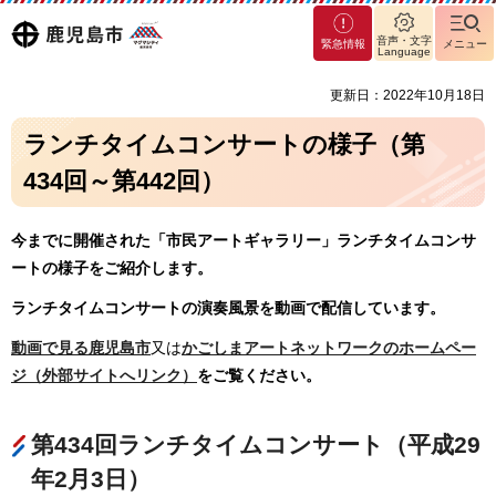
マグ
鹿児島
音声・文字
緊急情報
メニュー
マシ
Language
ティ
市
更新日：2022年10月18日
鹿児
島市
ランチタイムコンサートの様子（第
434回～第442回）
今までに開催された「市民アートギャラリー」ランチタイムコンサ
ートの様子をご紹介します。
ランチタイムコンサートの演奏風景を動画で配信しています。
動画で見る鹿児島市
又は
かごしまアートネットワークのホームペー
ジ（外部サイトへリンク）
をご覧ください。
第434回ランチタイムコンサート（平成29
年2月3日）