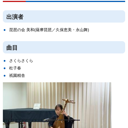
出演者
琵琶の会 美和(薩摩琵琶／久保恵美・永山舞)
曲目
さくらさくら
杜子春
祇園精舎