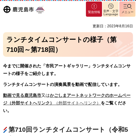
マグ
鹿児島
音声・文字
緊急情報
メニュー
マシ
Language
ティ
市
更新日：2023年8月16日
鹿児
島市
ランチタイムコンサートの様子（第
710回～第718回）
今までに開催された「市民アートギャラリー」ランチタイムコンサ
ートの様子をご紹介します。
ランチタイムコンサートの演奏風景を動画で配信しています。
動画で見る鹿児島市
又は
かごしまアートネットワークのホームペー
ジ（外部サイトへリンク）
（外部サイトへリンク）
をご覧くださ
い。
第710回ランチタイムコンサート（令和5