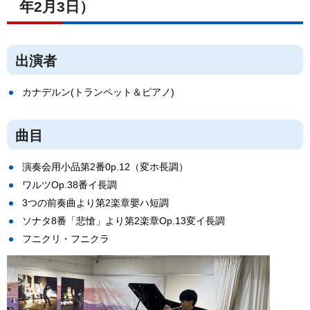
年2月3日）
出演者
カナデルン(トランペット＆ピアノ)
曲目
演奏会用小品第2番0p.12（変ホ長調）
ワルツOp.38番イ長調
3つの前奏曲より第2楽章嬰ハ短調
ソナタ8番「悲愴」より第2楽章Op.13変イ長調
フニクリ・フニクラ