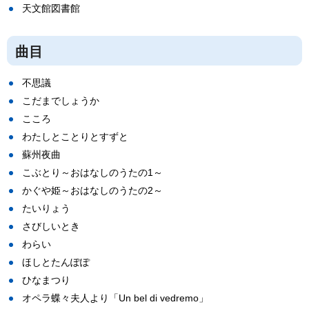
天文館図書館
曲目
不思議
こだまでしょうか
こころ
わたしとことりとすずと
蘇州夜曲
こぶとり～おはなしのうたの1～
かぐや姫～おはなしのうたの2～
たいりょう
さびしいとき
わらい
ほしとたんぽぽ
ひなまつり
オペラ蝶々夫人より「Un bel di vedremo」