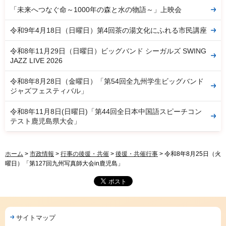
「未来へつなぐ命～1000年の森と水の物語～」上映会
令和9年4月18日（日曜日）第4回茶の湯文化にふれる市民講座
令和8年11月29日（日曜日）ビッグバンド シーガルズ SWING
JAZZ LIVE 2026
令和8年8月28日（金曜日）「第54回全九州学生ビッグバンド
ジャズフェスティバル」
令和8年11月8日(日曜日)「第44回全日本中国語スピーチコン
テスト鹿児島県大会」
ホーム
>
市政情報
>
行事の後援・共催
>
後援・共催行事
> 令和8年8月25日（火
曜日）「第127回九州写真師大会in鹿児島」
サイトマップ