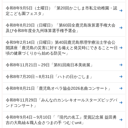
令和8年9月5日（土曜日）「第20回かごしま市私立幼稚園・認
定こども園フェスタ」
令和8年8月23日（日曜日）「第60回全鹿児島珠算選手権大会
及び令和8年度全九州珠算選手権予選会」
令和9年2月14日（日曜日）第40回鹿児島県理学療法士学会公
開講座「鹿児島の災害に対する備えと発災時にできること〜日
頃の健康づくりから始める防災〜」
令和8年11月21日～29日「第81回南日本美術展」
令和8年7月20日～8月31日「ハトの日かごしま」
令和8年8月21日「鹿児島オペラ協会2026名曲コンサート」
令和8年11月29日「みんなのカンレキオールスターズビッグバ
ンドコンサート」
令和8年9月4日～9月10日「『現代の名工』受賞記念展 益田勇
吉の大島紬＆職人会さつまの手 つむぐunit」