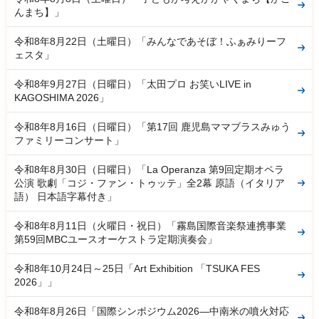
んまち】」
令和8年8月22日（土曜日）「みんなであそぼ！ふぁみりーフ
ェスタ」
令和8年9月27日（日曜日）「太田プロ お笑いLIVE in
KAGOSHIMA 2026」
令和8年8月16日（日曜日）「第17回 鹿児島ママブラスみゅう
ファミリーコンサート」
令和8年8月30日（日曜日）「La Operanza 第9回定期オペラ
公演 歌劇「コジ・ファン・トゥッテ」全2幕 原語（イタリア
語） 日本語字幕付き」
令和8年8月11日（火曜日・祝日）「霧島国際音楽祭連携事業
第59回MBCユースオーケストラ定期演奏会」
令和8年10月24日～25日「Art Exhibition 「TSUKA FES
2026」」
令和8年8月26日「国際シンポジウム2026―中南米の噴火対応