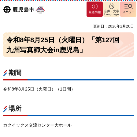
マグ
鹿児島
音声・文字
緊急情報
メニュー
マシ
Language
ティ
市
更新日：2026年2月26日
鹿児
島市
令和8年8月25日（火曜日）「第127回
九州写真師大会in鹿児島」
期間
令和8年8月25日（火曜日）（1日間）
場所
カクイックス交流センター大ホール