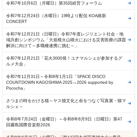
令和7年10月6日（月曜日）第35回経営フォーラム
令和7年12月24日（水曜日）19時より配信 KOA維新
CONCERT
令和7年12月21日（日曜日）令和7年度レジリエント社会・地
域共創シンポジウム「大規模火山噴火における災害医療の課題
解決に向けて～多職種連携に挑む～」
令和7年12月21日「花火3000発！ユナマルシェが参加するグ
ルメ大会」
令和7年12月31日～令和8年1月1日「SPACE DISCO
COUNTDOWN KAGOSHIMA 2025→2026 supported by
Pococha」
さつまの時をかける猫～ヤス猫文化と命をつなぐ写真展・猫マ
ルシェ～
令和8年7月24日（金曜日）～令和8年8月9日（日曜日）第47
回霧島国際音楽祭2026