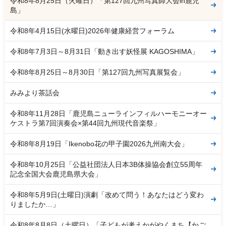
令和8年8月25日（火曜日）「第127回九州写真師大会in鹿児
島」
令和8年4月15日(水曜日)2026年健康経営フォーラム
令和8年7月3日～8月31日「動き出す妖怪展 KAGOSHIMA」
令和8年8月25日～8月30日「第127回九州写真展覧会」
みみより茶話会
令和8年11月28日「鹿児島ニューラインフィルハーモニーオー
ケストラ第7回演奏会×第44回九州現代音楽祭」
令和8年8月19日「Ikenobo花の甲子園2026九州南大会」
令和8年10月25日「公益社団法人日本3B体操協会創立55周年
記念全国大会鹿児島県大会」
令和8年5月9日(土曜日)演劇「改めて問う！あなたはどう変わ
りましたか…」
令和8年8月8日（土曜日）「子どもが考えかがやくまち【かご