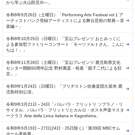
から学ぶ火山防災III―」
令和8年9月26日（土曜日）「Performing Arts Festival vol.1 ア
ーティストバンク登録アーティストによる舞台芸術の祭典～音
楽編～」
令和8年10月25日（日曜日）「宝山プレゼンツ おとみっくに
よる参加型ファミリーコンサート「モーツァルトさん、こんに
ちは！」」
令和8年11月28日（土曜日）「宝山プレゼンツ 鹿児島県文化
センター開館60周年記念 野村萬斎・裕基「親子二代による狂
言」」
令和9年1月24日（日曜日）「ブリヂストン吹奏楽団久留米 鹿
児島特別公演」
令和9年3月21日～24日「バルバラ・フリットリ ソプラノ・リ
サイタル、バルバラ・フリットリとカルロ・ボスキ声楽マスタ
ークラス Arte della Lirica Italiana in Kagoshima」
令和8年9月19日～27日(24日・25日除く)「第39回 MBCサム
ホール美術展」