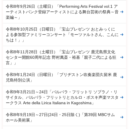
令和8年9月26日（土曜日）「Performing Arts Festival vol.1 ア
ーティストバンク登録アーティストによる舞台芸術の祭典～音
楽編～」
令和8年10月25日（日曜日）「宝山プレゼンツ おとみっくに
よる参加型ファミリーコンサート「モーツァルトさん、こんに
ちは！」」
令和8年11月28日（土曜日）「宝山プレゼンツ 鹿児島県文化
センター開館60周年記念 野村萬斎・裕基「親子二代による狂
言」」
令和9年1月24日（日曜日）「ブリヂストン吹奏楽団久留米 鹿
児島特別公演」
令和9年3月21日～24日「バルバラ・フリットリ ソプラノ・リ
サイタル、バルバラ・フリットリとカルロ・ボスキ声楽マスタ
ークラス Arte della Lirica Italiana in Kagoshima」
令和8年9月19日～27日(24日・25日除く)「第39回 MBCサム
ホール美術展」