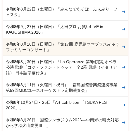
令和8年8月22日（土曜日）「みんなであそぼ！ふぁみりーフ
ェスタ」
令和8年9月27日（日曜日）「太田プロ お笑いLIVE in
KAGOSHIMA 2026」
令和8年8月16日（日曜日）「第17回 鹿児島ママブラスみゅう
ファミリーコンサート」
令和8年8月30日（日曜日）「La Operanza 第9回定期オペラ
公演 歌劇「コジ・ファン・トゥッテ」全2幕 原語（イタリア
語） 日本語字幕付き」
令和8年8月11日（火曜日・祝日）「霧島国際音楽祭連携事業
第59回MBCユースオーケストラ定期演奏会」
令和8年10月24日～25日「Art Exhibition 「TSUKA FES
2026」」
令和8年8月26日「国際シンポジウム2026―中南米の噴火対応
から学ぶ火山防災III―」