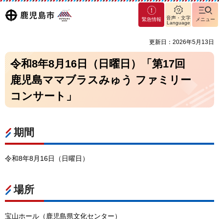
マグ
鹿児島
音声・文字
緊急情報
メニュー
マシ
Language
ティ
市
更新日：2026年5月13日
鹿児
島市
令和8年8月16日（日曜日）「第17回
鹿児島ママブラスみゅう ファミリー
コンサート」
期間
令和8年8月16日（日曜日）
場所
宝山ホール（鹿児島県文化センター）