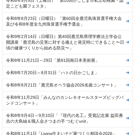
令和8年9月5日（土曜日）「第20回かごしま市私立幼稚園・認
定こども園フェスタ」
令和8年8月23日（日曜日）「第60回全鹿児島珠算選手権大会
及び令和8年度全九州珠算選手権予選会」
令和9年2月14日（日曜日）第40回鹿児島県理学療法士学会公
開講座「鹿児島の災害に対する備えと発災時にできること〜日
頃の健康づくりから始める防災〜」
令和8年11月21日～29日「第81回南日本美術展」
令和8年7月20日～8月31日「ハトの日かごしま」
令和8年8月21日「鹿児島オペラ協会2026名曲コンサート」
令和8年11月29日「みんなのカンレキオールスターズビッグバ
ンドコンサート」
令和8年9月4日～9月10日「『現代の名工』受賞記念展 益田勇
吉の大島紬＆職人会さつまの手 つむぐunit」
令和8年11月1日「Living住まいナビ家づくり相談会2026」