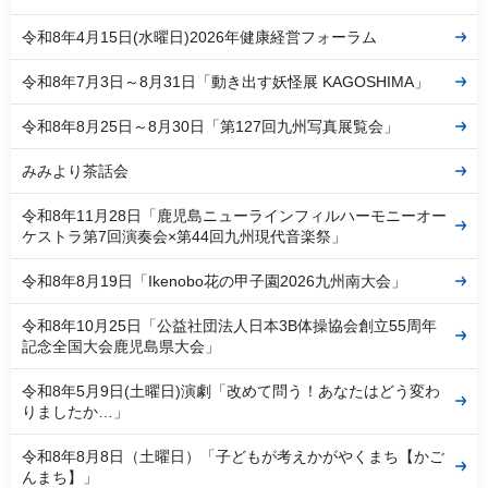
令和8年4月15日(水曜日)2026年健康経営フォーラム
令和8年7月3日～8月31日「動き出す妖怪展 KAGOSHIMA」
令和8年8月25日～8月30日「第127回九州写真展覧会」
みみより茶話会
令和8年11月28日「鹿児島ニューラインフィルハーモニーオー
ケストラ第7回演奏会×第44回九州現代音楽祭」
令和8年8月19日「Ikenobo花の甲子園2026九州南大会」
令和8年10月25日「公益社団法人日本3B体操協会創立55周年
記念全国大会鹿児島県大会」
令和8年5月9日(土曜日)演劇「改めて問う！あなたはどう変わ
りましたか…」
令和8年8月8日（土曜日）「子どもが考えかがやくまち【かご
んまち】」