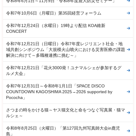
令和8年6月1日～11月9日「令和8年度鹿大防災セミナー」
令和7年10月6日（月曜日）第35回経営フォーラム
令和7年12月24日（水曜日）19時より配信 KOA維新
CONCERT
令和7年12月21日（日曜日）令和7年度レジリエント社会・地
域共創シンポジウム「大規模火山噴火における災害医療の課題
解決に向けて～多職種連携に挑む～」
令和7年12月21日「花火3000発！ユナマルシェが参加するグ
ルメ大会」
令和7年12月31日～令和8年1月1日「SPACE DISCO
COUNTDOWN KAGOSHIMA 2025→2026 supported by
Pococha」
さつまの時をかける猫～ヤス猫文化と命をつなぐ写真展・猫マ
ルシェ～
令和8年8月25日（火曜日）「第127回九州写真師大会in鹿児
島」