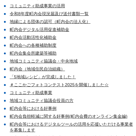
コミュニティ助成事業の活用
令和8年度町内会現況届及び送付書類一覧
地縁による団体の認可（町内会の法人化）
町内会デジタル活用促進補助金
町内会活動活性化補助金
町内会への各種補助制度
町内会集会所建築等補助
地域コミュニティ協議会・中央地域
町内会（地域住民自治組織）
「5地域レシピ」が完成しました！
＃ここかごフォトコンテスト2025を開催しました☆
コミュニティ助成事業
地域コミュニティ協議会役員の方
町内会等における好事例
町内会負担軽減に関する好事例(町内会費のオンライン集金編)
町内会等におけるデジタルツールの活用を応援いただける事業者
を募集します