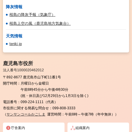
降灰情報
桜島の降灰予報（気象庁）
桜島上空の風（鹿児島地方気象台）
天気情報
tenki.jp
鹿児島市役所
法人番号1000020462012
〒892-8677 鹿児島市山下町11番1号
開庁時間：
月曜日から金曜日
午前8時45分から午後4時30分
(祝・休日及び12月29日から1月3日を除く)
電話番号：
099-224-1111（代表）
市役所に関する簡易な問合せ：
099-808-3333
（
サンサンコールかごしま
運営時間：午前8時～午後7時（年中無休））
庁舎案内
組織案内