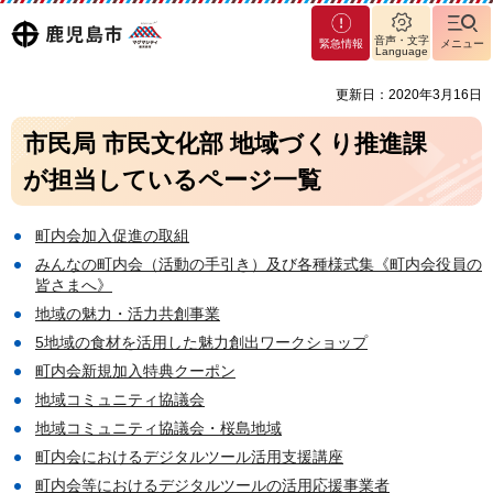
マグ
鹿児島
音声・文字
緊急情報
メニュー
マシ
Language
ティ
市
更新日：2020年3月16日
鹿児
島市
市民局 市民文化部 地域づくり推進課
が担当しているページ一覧
町内会加入促進の取組
みんなの町内会（活動の手引き）及び各種様式集《町内会役員の
皆さまへ》
地域の魅力・活力共創事業
5地域の食材を活用した魅力創出ワークショップ
町内会新規加入特典クーポン
地域コミュニティ協議会
地域コミュニティ協議会・桜島地域
町内会におけるデジタルツール活用支援講座
町内会等におけるデジタルツールの活用応援事業者