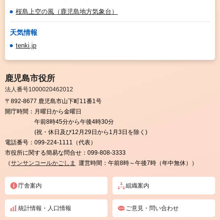
桜島上空の風（鹿児島地方気象台）
天気情報
tenki.jp
鹿児島市役所
法人番号1000020462012
〒892-8677 鹿児島市山下町11番1号
開庁時間：
月曜日から金曜日
午前8時45分から午後4時30分
(祝・休日及び12月29日から1月3日を除く)
電話番号：
099-224-1111（代表）
市役所に関する簡易な問合せ：
099-808-3333
（
サンサンコールかごしま
運営時間：午前8時～午後7時（年中無休））
庁舎案内
組織案内
統計情報・人口情報
ご意見・問い合わせ