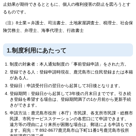
止効果が期待できるとともに、個人の権利侵害の防止を図ろうとす
るものです。
（注）8士業＝弁護士、司法書士、土地家屋調査士、税理士、社会保
険労務士、弁理士、海事代理士、行政書士
1.制度利用にあたって
制度の対象者：本人通知制度の「事前登録申請」をされた方。
登録できる人：登録申請時現在、鹿児島市に住民登録または本籍
がある人。
登録日：申請受付日の翌日から起算して3日後となります。
登録期間：登録日から起算して3年後の月末日までです。引き続
き登録を希望する場合は、登録期間満了の1か月前から更新手続
きができます。
申請方法：鹿児島市役所（本庁）市民課、各支所市民課・総務市
民課、市民サービスステーションの各窓口にて申請できます。
遠方等の理由により来所が困難な場合は、郵送による申請もでき
ます。宛先：〒892-8677鹿児島市山下町11番1号鹿児島市役所
市民課窓口第二係