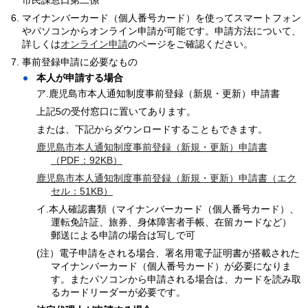
マイナンバーカード（個人番号カード）を使ってスマートフォン
やパソコンからオンライン申請が可能です。申請方法について、
詳しくは
オンライン申請
のページをご確認ください。
事前登録申請に必要なもの
本人が申請する場合
ア.鹿児島市本人通知制度事前登録（新規・更新）申請書
上記5の受付窓口に置いてあります。
または、下記からダウンロードすることもできます。
鹿児島市本人通知制度事前登録（新規・更新）申請書
（PDF：92KB）
鹿児島市本人通知制度事前登録（新規・更新）申請書（エク
セル：51KB）
イ.本人確認書類（マイナンバーカード（個人番号カード）、
運転免許証、旅券、身体障害者手帳、在留カードなど）
郵送による申請の場合は写しで可
(注）電子申請をされる場合、署名用電子証明書が搭載された
マイナンバーカード（個人番号カード）が必要になりま
す。またパソコンから申請される場合は、カードを読み取
るカードリーダーが必要です。