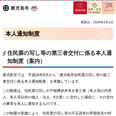
マグ
鹿児島
音声・文字
緊急情報
メニュー
マシ
Language
ティ
市
更新日：2026年2月1日
鹿児
島市
本人通知制度
住民票の写し等の第三者交付に係る本人通
知制度（案内）
鹿児島市では、平成26年8月から「鹿児島市住民票の写し等の第三
者交付に係る本人通知制度」を実施しています。
この制度は、住民票の写しや戸籍謄抄本等を第三者（本人等の代理
人、本人等以外の個人・法人、8士業）に交付した場合に、その交付
の事実を本人に通知するものです。
この制度の実施により、住民票の写し等の不正請求の早期発見や抑