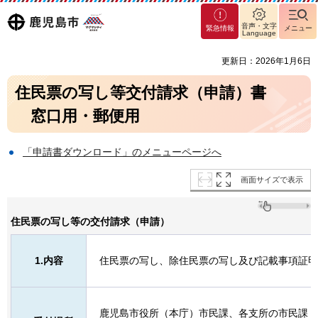
マグ
鹿児島
音声・文字
緊急情報
メニュー
マシ
Language
ティ
市
更新日：2026年1月6日
鹿児
島市
住民票の写し等交付請求（申請）書
窓
口用・郵便用
「申請書ダウンロード」のメニューページへ
画面サイズで表示
住民票の写し等の交付請求（申請）
1.内容
住民票の写し、除住民票の写し及び記載事項証明
鹿児島市役所（本庁）市民課、各支所の市民課・