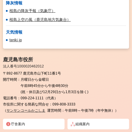
降灰情報
桜島の降灰予報（気象庁）
桜島上空の風（鹿児島地方気象台）
天気情報
tenki.jp
鹿児島市役所
法人番号1000020462012
〒892-8677 鹿児島市山下町11番1号
開庁時間：
月曜日から金曜日
午前8時45分から午後4時30分
(祝・休日及び12月29日から1月3日を除く)
電話番号：
099-224-1111（代表）
市役所に関する簡易な問合せ：
099-808-3333
（
サンサンコールかごしま
運営時間：午前8時～午後7時（年中無休））
庁舎案内
組織案内