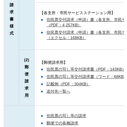
請
求
【各支所・市民サービスステーション用】
書
住民票交付請求（申請）書（各支所、市民サ
（PDF：4,257KB）
様
住民票交付請求（申請）書（各支所、市民サ
式
（エクセル：168KB）
(2)
【郵便請求用】
郵
住民票の写し等交付請求書（PDF：143KB）
便
住民票の写し等交付請求書（ワード：68KB
請
記載例（PDF：304KB）
求
送付先一覧へ
用
住民票の写し等の請求
郵便での各種請求