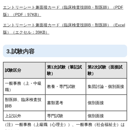
エントリーシート兼面接カード（臨床検査技師B・獣医師）（PDF
版）（PDF：97KB）
エントリーシート兼面接カード（臨床検査技師B・獣医師）（Excel
版）（エクセル：39KB）
3.試験内容
第1次試験（筆記試
第2次試験（面接試
試験区分
験）
験）
一般事務（上・中級
教養・専門試験
集団討論・個別面接
職）
獣医師、臨床検査技
書類選考
個別面接
師B
上記以外
専門試験
個別面接
（注）一般事務（上級職（心理士））、一般事務（社会福祉士）は