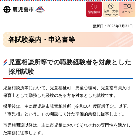
マグ
鹿児島
音声・文字
緊急情報
メニュー
マシ
Language
ティ
市
更新日：2026年7月31日
鹿児
島市
各試験案内・申込書等
児童相談所等での職務経験者を対象とした
採用試験
児童相談所等において、児童福祉司、児童心理司、児童指導員又は
保育士として勤務した経験のある方を対象とした試験です。
採用後は、主に鹿児島市児童相談所（令和10年度開設予定。以下、
「市児相」という。）の開設に向けた準備的業務に従事します。
市児相開設以降は、主に市児相においてそれぞれの専門性を活かし
た業務に従事します。