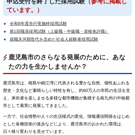
申込受付を終了した採用試験
（参考に掲載し
ています。）
令和8年度先行実施枠採用試験
第1回職員採用試験（上級職・中級職・資格免許職）
就職氷河期世代を含めた社会人経験者採用試験
鹿児島市のさらなる発展のために、あな
たの力を生かしませんか？
鹿児島市は、桜島や錦江湾に代表される豊かな自然、個性あふれる
歴史・文化など素晴らしい特性を有し、約60万人の市民の生活を支
え、来街者を楽しませる多様な都市機能が集積する南九州の中核都
市として着実に発展してきました。
一方で、社会情勢や人々の生活様式の変化、情報通信関係をはじめ
とした各種技術の進歩などにより、鹿児島市のおかれた環境は、
日々移り変わりを見せています。