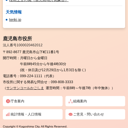
天気情報
tenki.jp
鹿児島市役所
法人番号1000020462012
〒892-8677 鹿児島市山下町11番1号
開庁時間：
月曜日から金曜日
午前8時45分から午後4時30分
(祝・休日及び12月29日から1月3日を除く)
電話番号：
099-224-1111（代表）
市役所に関する簡易な問合せ：
099-808-3333
（
サンサンコールかごしま
運営時間：午前8時～午後7時（年中無休））
庁舎案内
組織案内
統計情報・人口情報
ご意見・問い合わせ
Copyright © Kagoshima City. All Rights Reserved.