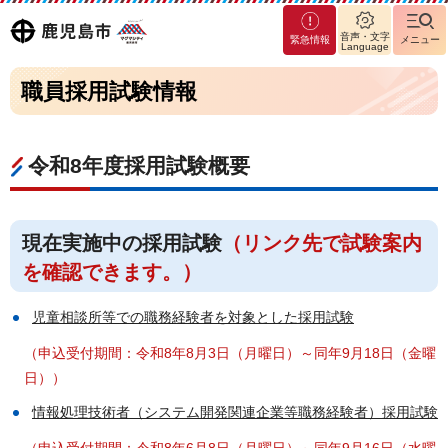
マグ
鹿児島
音声・文字
緊急情報
メニュー
マシ
Language
ティ
市
職員採用試験情報
鹿児
島市
令和8年度採用試験概要
現在実施中の採用試験
（リンク先で試験案内
を確認できます。）
児童相談所等での職務経験者を対象とした採用試験
（申込受付期間：令和8年8月3日（月曜日）～同年9月18日（金曜
日））
情報処理技術者（システム開発関連企業等職務経験者）採用試験
（申込受付期間：令和8年6月8日（月曜日）～同年9月16日（水曜