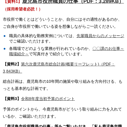
鹿児島市役所職員の仕事（PDF：3,289KB）
【資料1】
（採用希望者必読！）
市役所で働くとはどういうことか、自分にはその適性があるのか、
ご自身が市役所で働いている姿を想像しながらご一読ください。
職員の具体的な勤務実例については、
先輩職員からのメッセージ
でご確認いただけます。
各職場でどのような業務が行われているのか、
〇〇課のお仕事～
職場紹介～
で写真付きで紹介しています。
【資料2】
第六次鹿児島市総合計画(概要リーフレット)（PDF：
3,843KB）
総合計画は、鹿児島市の10年間の施策や取り組みを方向付ける、も
っとも基本的な計画です。
【資料3】
令和8年度当初予算のポイント
予算のポイントから、今鹿児島市がどういう取り組みに力を入れて
いるか、ご確認いただけます。
「鹿児島市役所職員の仕事」等をご覧いただき、「私も鹿児島市職