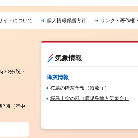
サイトについて
個人情報保護方針
リンク・著作権
気象情報
時30分
(祝・
降灰情報
桜島の降灰予報（気象庁）
桜島上空の風（鹿児島地方気象台）
後7時（年中