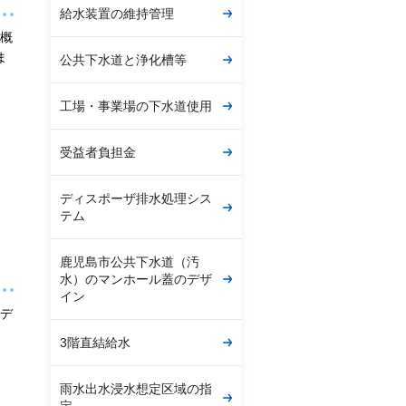
給水装置の維持管理
概
ま
公共下水道と浄化槽等
工場・事業場の下水道使用
受益者負担金
ディスポーザ排水処理シス
テム
鹿児島市公共下水道（汚
水）のマンホール蓋のデザ
イン
デ
3階直結給水
雨水出水浸水想定区域の指