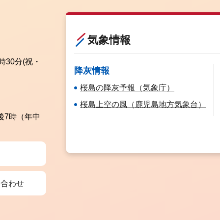
気象情報
時30分
(祝・
降灰情報
桜島の降灰予報（気象庁）
桜島上空の風（鹿児島地方気象台）
後7時（年中
い合わせ