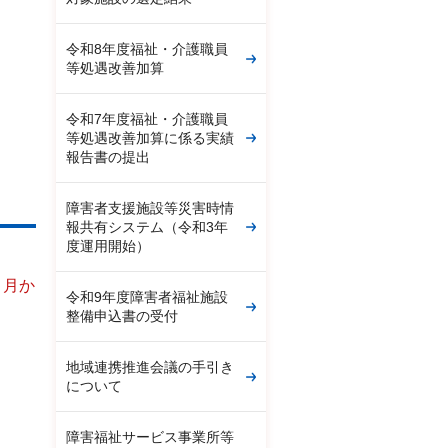
令和8年度福祉・介護職員
等処遇改善加算
令和7年度福祉・介護職員
等処遇改善加算に係る実績
報告書の提出
障害者支援施設等災害時情
報共有システム（令和3年
度運用開始）
々月か
令和9年度障害者福祉施設
整備申込書の受付
地域連携推進会議の手引き
について
障害福祉サービス事業所等