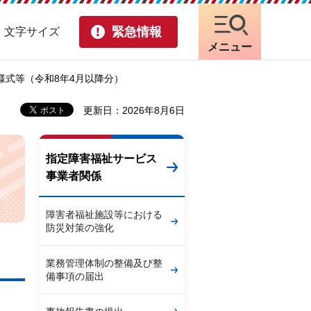
緊急情報
・文字サイズ
メニュー
様式等（令和8年4月以降分）
更新日：2026年8月6日
指定障害福祉サービス
事業者関係
障害者福祉施設等における
防災対策の強化
業務管理体制の整備及び整
備事項の届出