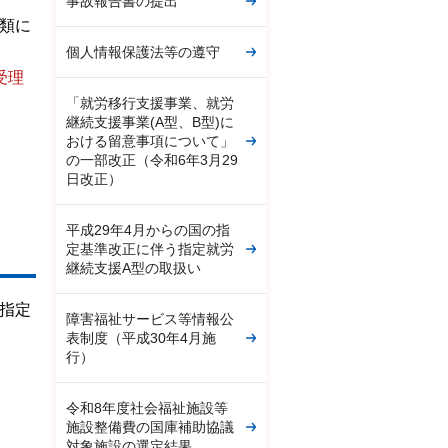
事故報告書の提出
類に
個人情報保護法等の遵守
受理
「就労移行支援事業、就労
継続支援事業(A型、B型)に
おける留意事項について」
の一部改正（令和6年3月29
日改正）
平成29年4月からの国の指
定基準改正に伴う指定就労
継続支援A型の取扱い
指定
障害福祉サービス等情報公
表制度（平成30年4月施
行）
令和8年度社会福祉施設等
施設整備費の国庫補助協議
対象施設の選定結果