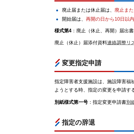
廃止届または休止届は、
廃止また
開始届は、
再開の日から10日以
様式第4
：廃止（休止、再開）届出書
廃止（休止）届添付資料
連絡調整リス
変更指定申請
指定障害者支援施設は、施設障害福
ようとする時、指定の変更を申請す
別紙様式第一号
：指定変更申請書
別
指定の辞退