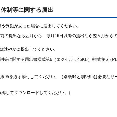
る体制等に関する届出
更や異動があった場合に届出してください。
以前の提出なら翌月から、毎月16日以降の提出なら翌々月から
は速やかに提出してください。
制等に関する届出書
様式第6（エクセル：45KB）
/
様式第6（P
、別紙95を必ず添付してください。（別紙94と別紙95は必要なサ
確認してダウンロードしてください。）
届