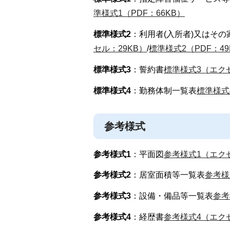
準様式1（PDF：66KB）
標準様式2
：利用者(入所者)又はそ
セル：29KB）
/
標準様式2（PDF：49
標準様式3
：誓約書
標準様式3（エクセ
標準様式4
：勤務体制一覧表
標準様式
参考様式
参考様式1
：平面図
参考様式1（エクセ
参考様式2
：居室面積等一覧表
参考様
参考様式3
：設備・備品等一覧表
参考
参考様式4
：経歴書
参考様式4（エクセ