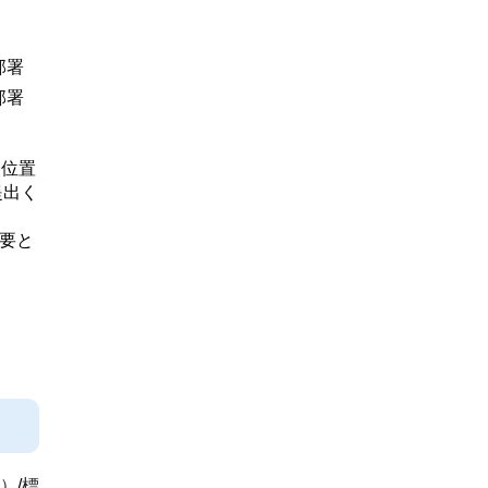
部署
部署
、位置
提出く
要と
B）
/
標