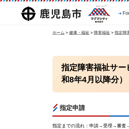
マグマシティ
鹿児島市
Fo
鹿児島市
ホーム
>
健康・福祉
>
障害福祉
>
指定障
指定障害福祉サー
和8年4月以降分）
指定申請
指定までの流れ：申請→受理→審査