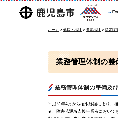
マグマシティ
鹿児島市
Fo
鹿児島市
ホーム
>
健康・福祉
>
障害福祉
>
指定障
業務管理体制の整
業務管理体制の整備及
平成31年4月から権限移譲により、
者、障害児通所支援事業者において