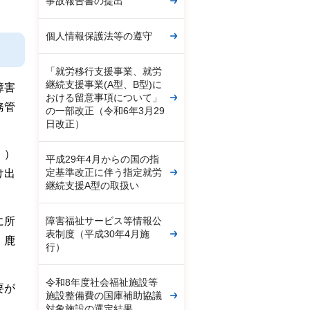
事故報告書の提出
個人情報保護法等の遵守
「就労移行支援事業、就労
継続支援事業(A型、B型)に
障害
おける留意事項について」
務管
の一部改正（令和6年3月29
日改正）
。）
平成29年4月からの国の指
定基準改正に伴う指定就労
け出
継続支援A型の取扱い
障害福祉サービス等情報公
に所
表制度（平成30年4月施
、鹿
行）
令和8年度社会福祉施設等
要が
施設整備費の国庫補助協議
対象施設の選定結果