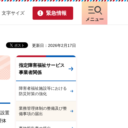
緊急情報
・文字サイズ
メニュー
更新日：2026年2月17日
指定障害福祉サービス
事業者関係
障害者福祉施設等における
防災対策の強化
業務管理体制の整備及び整
設設置
備事項の届出
理体