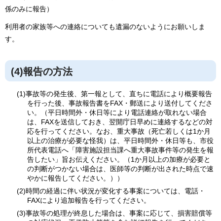
係のみに報告）
利用者の家族等への連絡についても遺漏のないようにお願いしま
す。
(4)報告の方法
(1)事故等の発生後、第一報として、直ちに電話により概要報告
を行った後、事故報告書をFAX・郵送により送付してくださ
い。（平日時間外・休日等により電話連絡が取れない場合
は、FAXを送信しておき、翌開庁日早めに連絡するなどの対
応を行ってください。なお、重大事故（死亡若しくは1か月
以上の治療が必要な怪我）は、平日時間外・休日等も、市役
所代表電話へ「障害施設担当課へ重大事故事件等の発生を報
告したい」旨お伝えください。（1か月以上の加療が必要と
の判断がつかない場合は、医師等の判断が出された時点で速
やかに報告してください。））
(2)時間の経過に伴い状況が変化する事案については、電話・
FAXにより追加報告を行ってください。
(3)事故等の処理が終息した場合は、事案に応じて、損害賠償等