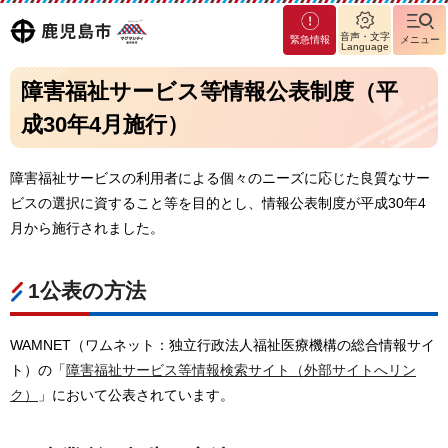
マグ
鹿児島
音声・文字
緊急情報
メニュー
マシ
Language
ティ
市
障害福祉サービス等情報公表制度（平
鹿児
島市
成30年4月施行）
障害福祉サービスの利用者による個々のニーズに応じた良質なサー
ビスの選択に資すること等を目的とし、情報公表制度が平成30年4
月から施行されました。
1公表の方法
WAMNET（ワムネット：独立行政法人福祉医療機構の総合情報サイ
ト）の「
障害福祉サービス等情報検索サイト（外部サイトへリン
ク）
」において公表されています。