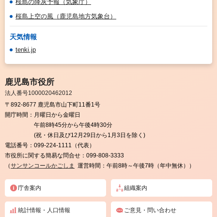
桜島の降灰予報（気象庁）
桜島上空の風（鹿児島地方気象台）
天気情報
tenki.jp
鹿児島市役所
法人番号1000020462012
〒892-8677 鹿児島市山下町11番1号
開庁時間：
月曜日から金曜日
午前8時45分から午後4時30分
(祝・休日及び12月29日から1月3日を除く)
電話番号：
099-224-1111（代表）
市役所に関する簡易な問合せ：
099-808-3333
（
サンサンコールかごしま
運営時間：午前8時～午後7時（年中無休））
庁舎案内
組織案内
統計情報・人口情報
ご意見・問い合わせ