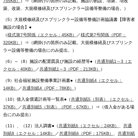
755KB）
）⇒（網掛けの箇所のみ記載。施設の創設、増築、増改
築、改築、大規模修繕及びスプリンクラー設備等整備の場合。）
（5）大規模修繕及びスプリンクラー設備等整備計画協議書【障害者
施設の場合】●
（
様式第7号関係（エクセル：45KB）
／
様式第7号関係（PDF：
320KB）
）⇒（網掛けの箇所のみ記載。大規模修繕及びスプリンク
ラー設備等整備の場合にのみ提出。）
（6）～（8）施設の配置図及び施設の経歴等●（
共通別紙1～3（エ
クセル：40KB）
／
共通別紙1～3（PDF：213KB）
）
（9）社会福祉施設整備事業計画書●（
共通別紙4（エクセル：
14KB）
／
共通別紙4（PDF：78KB）
）
（10）借入金償還計画等一覧表●（
共通別紙5（別表）（エクセル：
37KB）
／
共通別紙5（別表）（PDF：67KB）
）⇒（借入金がある場
合にのみ提出）
（11）、（12）法人調書●（
共通別紙6（エクセル：24KB）
、
共通
別紙8（エクセル：14KB）
／
共通別紙6（PDF：175KB）
、
共通別紙