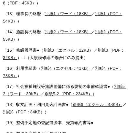
8（PDF：45KB）
）
（13）理事長の略歴（
別紙1（ワード：18KB）
／
別紙1（PDF：
54KB）
）
（14）施設長の略歴（
別紙2（ワード：18KB）
／
別紙2（PDF：
55KB）
）
（15）修繕履歴書●（
別紙3（エクセル：12KB）
／
別紙3（PDF：
32KB）
）⇒（大規模修繕の場合にのみ提出）
（16）利用実績書（
別紙4（エクセル：41KB）
／
別紙4（PDF：
73KB）
）
（17）社会福祉施設等施設整備に係る規制の事前確認書●（
別紙5-
2（ワード：39KB）
／
別紙5-2（PDF：234KB）
）
（18）収支計画・利用見込計画書●（
別紙6（エクセル：48KB）
／
別紙6（PDF：84KB）
）
（19）整備予定地の登記簿謄本、売買確約書等●