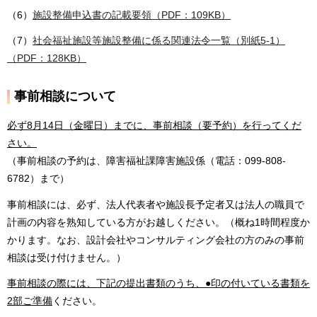
（6）
施設整備申込書の記載要領（PDF：109KB）
（7）
社会福祉施設等施設整備に係る関連法令一覧（別紙5-1）
（PDF：128KB）
事前相談について
必ず8月14日
（金曜日）までに、事前相談（要予約）を行ってくだ
さい。
（事前相談の予約は、障害福祉課障害施設係（電話：099-808-
6782）まで）
事前相談には、必ず、法人代表者や施設長予定者又は法人の職員で
計画の内容を熟知している方がお越しください。（概ね1時間程度か
かります。なお、設計会社やコンサルティング会社の方のみの事前
相談は受け付けません。）
事前相談の際には、下記の提出書類のうち、●印の付いている書類を
2部ご準備
ください。