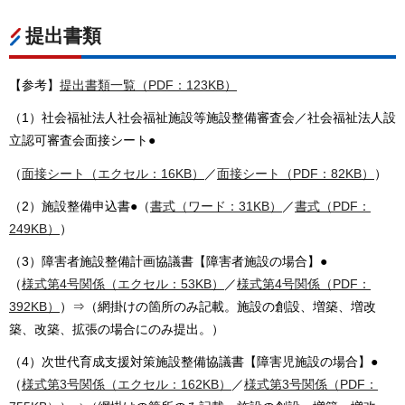
提出書類
【参考】
提出書類一覧（PDF：123KB）
（1）社会福祉法人社会福祉施設等施設整備審査会／社会福祉法人設
立認可審査会面接シート●
（
面接シート（エクセル：16KB）
／
面接シート（PDF：82KB）
）
（2）施設整備申込書●（
書式（ワード：31KB）
／
書式（PDF：
249KB）
）
（3）障害者施設整備計画協議書【障害者施設の場合】●
（
様式第4号関係（エクセル：53KB）
／
様式第4号関係（PDF：
392KB）
）⇒（網掛けの箇所のみ記載。施設の創設、増築、増改
築、改築、拡張の場合にのみ提出。）
（4）次世代育成支援対策施設整備協議書【障害児施設の場合】●
（
様式第3号関係（エクセル：162KB）
／
様式第3号関係（PDF：