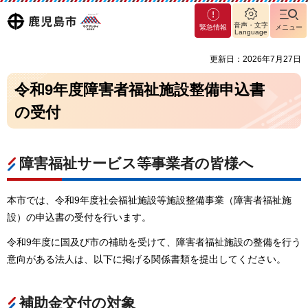
マグ
鹿児島
音声・文字
緊急情報
メニュー
マシ
Language
ティ
市
更新日：2026年7月27日
鹿児
島市
令和9年度障害者福祉施設整備申込書
の受付
障害福祉サービス等事業者の皆様へ
本市では、令和9年度社会福祉施設等施設整備事業（障害者福祉施
設）の申込書の受付を行います。
令和9年度に国及び市の補助を受けて、障害者福祉施設の整備を行う
意向がある法人は、以下に掲げる関係書類を提出してください。
補助金交付の対象