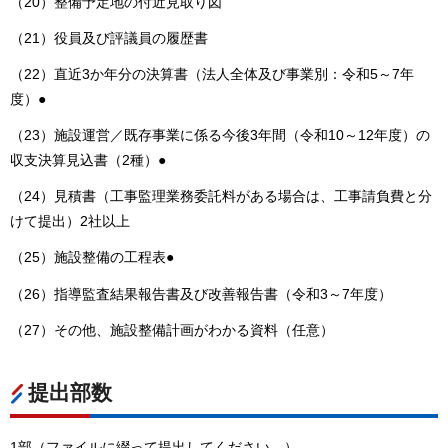
（20）整備予定地の付近見取り図
（21）役員及び評議員の履歴書
（22）直近3か年分の決算書（法人全体及び事業別：令和5～7年
度）●
（23）施設運営／既存事業に係る今後3年間（令和10～12年度）の
収支決算見込書（2種）●
（24）見積書（工事監理業務委託料がある場合は、工事請負費と分
けて提出）2社以上
（25）施設整備の工程表●
（26）指導監査結果報告書及び改善報告書（令和3～7年度）
（27）その他、施設整備計画がわかる資料（任意）
提出部数
1部（ファイルに綴って提出してください。）