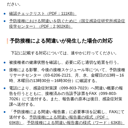
ださい。
確認チェックリスト（PDF：111KB）
予防接種における間違いを防ぐために（国立感染症研究所感染症
疫学センター）（PDF：2,902KB）
予防接種による間違いが発生した場合の対応
下記に記載する対応については、速やかに行ってください。
被接種者の健康状態を確認し、必要に応じ適切な処置を行う。
接種による影響、今後の接種スケジュール等について、予防接種
リサーチセンター（03-6206-2121、月、水、金曜日の13時～16
時、木曜日の13時30分～16時30分）に確認する。
電話により、感染症対策課（099-803-7023）へ間違い概要の報
告を行うとともに、接種済みの当該予診票をFAX（099-803-
7026）にて送付する。また、報告書の原本は後日、感染症対策
課へ送付する。
「予防接種による間違い報告書」に必要事項を記載し、FAXにて
送付する。
予防接種による間違い報告書の様式（PDF：
69KB）
、
予防接種による間違い報告書の様式（ワード：63KB）