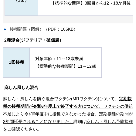
（1回）
【標準的な間隔】3回目から12～18か月後
接種間隔（図解）（PDF：105KB）
2種混合(ジフテリア・破傷風）
対象年齢：11～13歳未満
1回接種
【標準的な接種期間】11～12歳
麻しん風しん混合
麻しん・風しんを防ぐ混合ワクチン(MRワクチン)について、
定期接
種の接種期間が令和6年度末で終了する方について、
ワクチンの供給
不足により令和6年度中に接種できなかった場合、定期接種の期間が
2年間延長されることになりました。
詳細は
麻しん・風しん予防接種
をご確認ください。