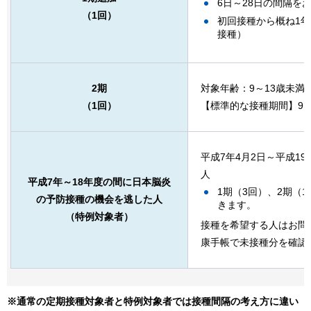
6日～28日の間隔を
（1回）
初回接種から概ね1年
接種）
2期
対象年齢：9～13歳未満
（1回）
【標準的な接種期間】9～
平成7年4月2日～平成19
人
平成7年～18年度の間に日本脳炎
1期（3回）、2期（
の予防接種の機会を逃した人
きます。
（特例対象者）
接種を希望する人はお問
康手帳で未接種分を確認
※通常の定期接種対象者と特例対象者では接種間隔の考え方に違い