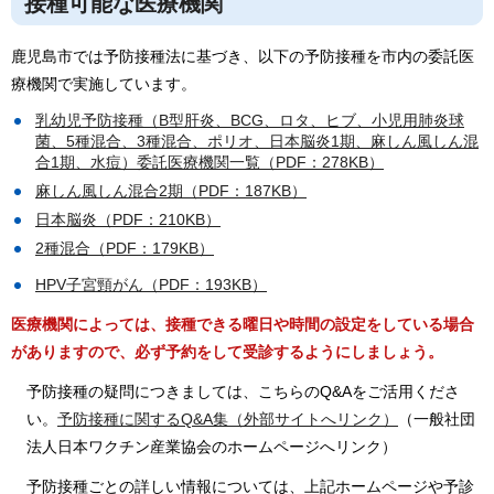
接種可能な医療機関
鹿児島市では予防接種法に基づき、以下の予防接種を市内の委託医
療機関で実施しています。
乳幼児予防接種（B型肝炎、BCG、ロタ、ヒブ、小児用肺炎球
菌、5種混合、3種混合、ポリオ、日本脳炎1期、麻しん風しん混
合1期、水痘）委託医療機関一覧（PDF：278KB）
麻しん風しん混合2期（PDF：187KB）
日本脳炎（PDF：210KB）
2種混合（PDF：179KB）
HPV子宮頸がん（PDF：193KB）
医療機関によっては、接種できる曜日や時間の設定をしている場合
がありますので、必ず予約をして受診するようにしましょう。
予防接種の疑問につきましては、こちらのQ&Aをご活用くださ
い。
予防接種に関するQ&A集（外部サイトへリンク）
（一般社団
法人日本ワクチン産業協会のホームページへリンク）
予防接種ごとの詳しい情報については、上記ホームページや予診