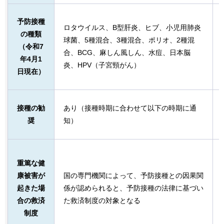
予防接種
ロタウイルス、B型肝炎、ヒブ、小児用肺炎
の種類
球菌、5種混合、3種混合、ポリオ、2種混
（令和7
合、BCG、麻しん風しん、水痘、日本脳
年4月1
炎、HPV（子宮頸がん）
日現在）
接種の勧
あり（接種時期に合わせて以下の時期に通
奨
知）
重篤な健
康被害が
国の専門機関によって、予防接種との因果関
起きた場
係が認められると、予防接種の法律に基づい
合の救済
た救済制度の対象となる
制度