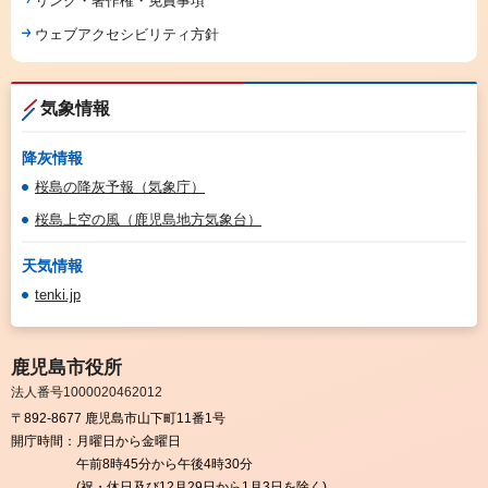
リンク・著作権・免責事項
ウェブアクセシビリティ方針
気象情報
降灰情報
桜島の降灰予報（気象庁）
桜島上空の風（鹿児島地方気象台）
天気情報
tenki.jp
鹿児島市役所
法人番号1000020462012
〒892-8677 鹿児島市山下町11番1号
開庁時間：
月曜日から金曜日
午前8時45分から午後4時30分
(祝・休日及び12月29日から1月3日を除く)