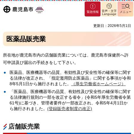
マグ
鹿児島
音声・文字
緊急情報
メニュー
マシ
Language
ティ
市
更新日：2026年5月1日
鹿児
島市
医薬品販売業
所在地が鹿児島市内の店舗販売業については、鹿児島市保健所へ許
可申請及び届出の手続きをして下さい。
医薬品、医療機器等の品質、有効性及び安全性等の確保等に関す
る法律が改正され、「指定濫用防止医薬品」に関する事項が令和
8年5月1日から施行されました。
（厚生労働省ホームページ）
「医薬品、医療機器等の品質、有効性及び安全性の確保等に関す
る法律施行規則の一部を改正する省令」(令和5年厚生労働省令第
61号)に基づき、管理者要件が一部改正され、令和5年4月1日か
ら施行されました。
(登録販売者制度の改正)
店舗販売業