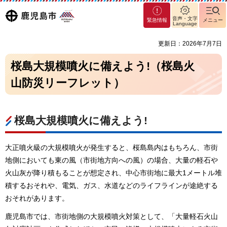
マグ
鹿児島
音声・文字
緊急情報
メニュー
マシ
Language
ティ
市
更新日：2026年7月7日
鹿児
島市
桜島大規模噴火に備えよう!（桜島火
山防災リーフレット）
桜島大規模噴火に備えよう!
大正噴火級の大規模噴火が発生すると、桜島島内はもちろん、市街
地側においても東の風（市街地方向への風）の場合、大量の軽石や
火山灰が降り積もることが想定され、中心市街地に最大1メートル堆
積するおそれや、電気、ガス、水道などのライフラインが途絶する
おそれがあります。
鹿児島市では、市街地側の大規模噴火対策として、「大量軽石火山