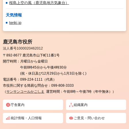
桜島上空の風（鹿児島地方気象台）
天気情報
tenki.jp
鹿児島市役所
法人番号1000020462012
〒892-8677 鹿児島市山下町11番1号
開庁時間：
月曜日から金曜日
午前8時45分から午後4時30分
(祝・休日及び12月29日から1月3日を除く)
電話番号：
099-224-1111（代表）
市役所に関する簡易な問合せ：
099-808-3333
（
サンサンコールかごしま
運営時間：午前8時～午後7時（年中無休））
庁舎案内
組織案内
統計情報・人口情報
ご意見・問い合わせ