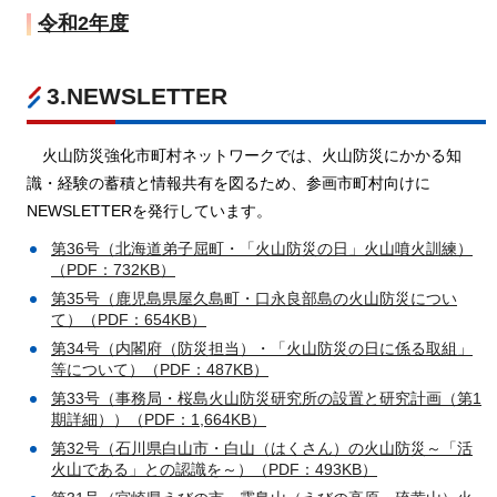
令和2年度
3.NEWSLETTER
火
山防災強化市町村ネットワークでは、火山防災にかかる知
識・経験の蓄積と情報共有を図るため、参画市町村向けに
NEWSLETTERを発行しています。
第36号（北海道弟子屈町・「火山防災の日」火山噴火訓練）
（PDF：732KB）
第35号（鹿児島県屋久島町・口永良部島の火山防災につい
て）（PDF：654KB）
第34号（内閣府（防災担当）・「火山防災の日に係る取組」
等について）（PDF：487KB）
第33号（事務局・桜島火山防災研究所の設置と研究計画（第1
期詳細））（PDF：1,664KB）
第32号（石川県白山市・白山（はくさん）の火山防災～「活
火山である」との認識を～）（PDF：493KB）