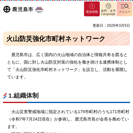
マグ
鹿児島
音声・文字
緊急情報
メニュー
マシ
Language
ティ
市
更新日：2026年3月5日
鹿児
島市
火山防災強化市町村ネットワーク
鹿
児島市は、広く国内の火山地域の自治体と情報共有を図ると
ともに、国に対し火山防災対策の強化を働き掛ける連携体制とし
て「火山防災強化市町村ネットワーク」を設立し、活動を展開し
ています。
1.組織体制
火
山災害警戒地域に指定されている179市町村のうち171市町村
（令和7年7月24日現在）が参画し、鹿児島市長が会長を務めてい
ます。