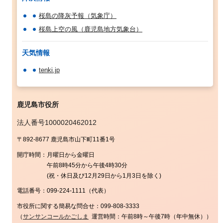
桜島の降灰予報（気象庁）
桜島上空の風（鹿児島地方気象台）
天気情報
tenki.jp
鹿児島市役所
法人番号1000020462012
〒892-8677 鹿児島市山下町11番1号
開庁時間：
月曜日から金曜日
午前8時45分から午後4時30分
(祝・休日及び12月29日から1月3日を除く)
電話番号：
099-224-1111（代表）
市役所に関する簡易な問合せ：
099-808-3333
（
サンサンコールかごしま
運営時間：午前8時～午後7時（年中無休））