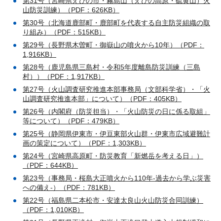
第31号（宮崎県えびの市・霧島山（えびの高原・硫黄山）火
山防災訓練）（PDF：626KB）
第30号（北海道鹿部町・鹿部町を代表する自主防災組織の取
り組み）（PDF：515KB）
第29号（長野県木曽町・御嶽山の噴火から10年）（PDF：
1,916KB）
第28号（鹿児島県三島村・令和5年度離島防災訓練（三島
村））（PDF：1,917KB）
第27号（火山調査研究推進本部事務局（文部科学省）・「火
山調査研究推進本部」について）（PDF：405KB）
第26号（内閣府（防災担当）・「火山防災の日に係る取組」
等について）（PDF：479KB）
第25号（静岡県伊東市・伊豆東部火山群・伊東市広域避難計
画の策定について）（PDF：1,303KB）
第24号（宮崎県高原町・防災教育「新燃岳を考える日」）
（PDF：644KB）
第23号（事務局・桜島大正噴火から110年-過去から学ぶ災害
への備え-）（PDF：781KB）
第22号（福島県二本松市・安達太良山火山防災合同訓練）
（PDF：1,010KB）