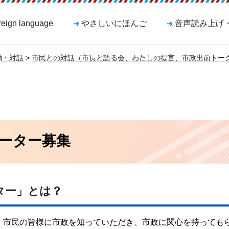
reign language
やさしいにほんご
音声読み上げ
働・対話
>
市民との対話（市長と語る会、わたしの提言、市政出前トー
ーター募集
ター」とは？
、市民の皆様に市政を知っていただき、市政に関心を持っても