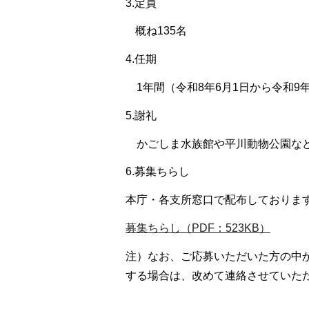
3.定員
概ね135名
4.任期
1
年間（令和8年6月1日から令和9年
5.謝礼
か
ごしま水族館や平川動物公園など
6.募集ちらし
本庁・各支所窓口で配布しておりま
募集ちらし（PDF：523KB）
注）なお、ご応募いただいた方の中
する場合は、改めて連絡させていた