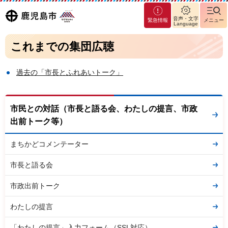
マグ
鹿児島
音声・文字
緊急情報
メニュー
マシ
Language
ティ
市
これまでの集団広聴
鹿児
島市
過去の「市長とふれあいトーク」
市民との対話（市長と語る会、わたしの提言、市政
出前トーク等）
まちかどコメンテーター
市長と語る会
市政出前トーク
わたしの提言
「わたしの提言」入力フォーム（SSL対応）