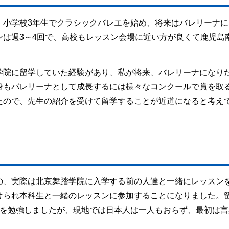
、小学校3年生でクラシックバレエを始め、将来はバレリーナに
ンは週3～4回で、高校もレッスン会場に近い方が良くて鹿児島
学院に留学していた経験があり、私が将来、バレリーナになり
身もバレリーナとして成長するには様々なコンクールで賞を取
たので、先生の紹介を受けて留学することが近道になると考え
の、実際は北京舞踏学院に入学する前の人達と一緒にレッスン
けられ本科生と一緒のレッスンに参加することになりました。
語を勉強しましたが、現地では日本人は一人もおらず、最初は言