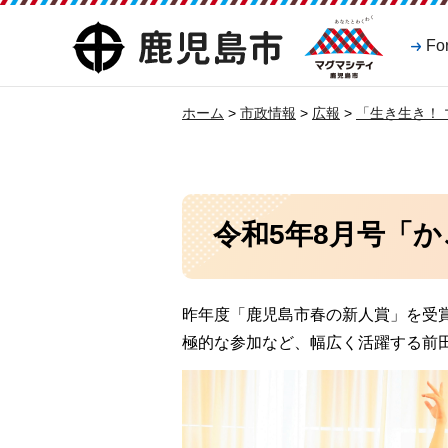
マグマシティ
鹿児島市
Fo
鹿児島市
ホーム
>
市政情報
>
広報
>
「生き生き！
令和5年8月号「
昨年度「鹿児島市春の新人賞」を受
極的な参加など、幅広く活躍する前