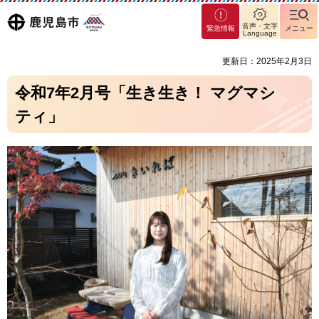
マグ
鹿児島
音声・文字
緊急情報
メニュー
マシ
Language
ティ
市
更新日：2025年2月3日
鹿児
島市
令和7年2月号「生き生き！ マグマシ
ティ」