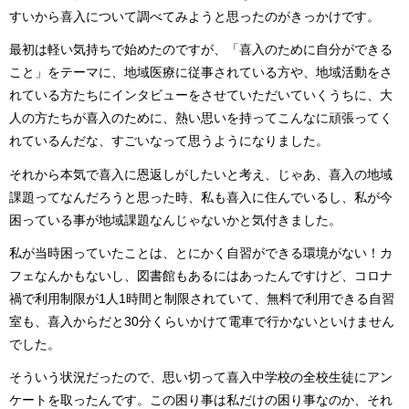
すいから喜入について調べてみようと思ったのがきっかけです。
最初は軽い気持ちで始めたのですが、「喜入のために自分ができる
こと」をテーマに、地域医療に従事されている方や、地域活動をさ
れている方たちにインタビューをさせていただいていくうちに、大
人の方たちが喜入のために、熱い思いを持ってこんなに頑張ってく
れているんだな、すごいなって思うようになりました。
それから本気で喜入に恩返しがしたいと考え、じゃあ、喜入の地域
課題ってなんだろうと思った時、私も喜入に住んでいるし、私が今
困っている事が地域課題なんじゃないかと気付きました。
私が当時困っていたことは、とにかく自習ができる環境がない！カ
フェなんかもないし、図書館もあるにはあったんですけど、コロナ
禍で利用制限が1人1時間と制限されていて、無料で利用できる自習
室も、喜入からだと30分くらいかけて電車で行かないといけません
でした。
そういう状況だったので、思い切って喜入中学校の全校生徒にアン
ケートを取ったんです。この困り事は私だけの困り事なのか、それ