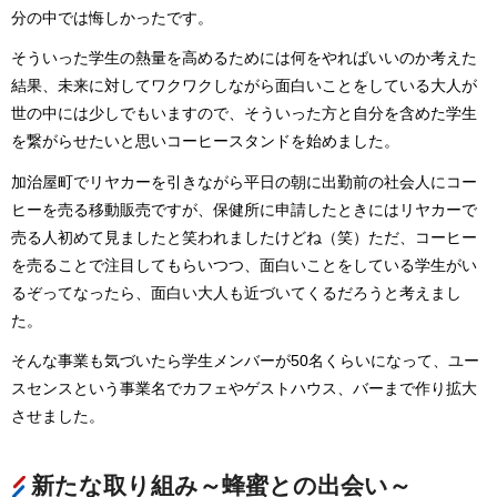
分の中では悔しかったです。
そういった学生の熱量を高めるためには何をやればいいのか考えた
結果、未来に対してワクワクしながら面白いことをしている大人が
世の中には少しでもいますので、そういった方と自分を含めた学生
を繋がらせたいと思いコーヒースタンドを始めました。
加治屋町でリヤカーを引きながら平日の朝に出勤前の社会人にコー
ヒーを売る移動販売ですが、保健所に申請したときにはリヤカーで
売る人初めて見ましたと笑われましたけどね（笑）ただ、コーヒー
を売ることで注目してもらいつつ、面白いことをしている学生がい
るぞってなったら、面白い大人も近づいてくるだろうと考えまし
た。
そんな事業も気づいたら学生メンバーが50名くらいになって、ユー
スセンスという事業名でカフェやゲストハウス、バーまで作り拡大
させました。
新たな取り組み～蜂蜜との出会い～