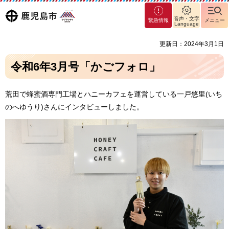
マグ
鹿児島
音声・文字
緊急情報
メニュー
マシ
Language
ティ
市
更新日：2024年3月1日
鹿児
島市
令和6年3月号「かごフォロ」
荒田で蜂蜜酒専門工場とハニーカフェを運営している一戸悠里(いち
のへゆうり)さんにインタビューしました。