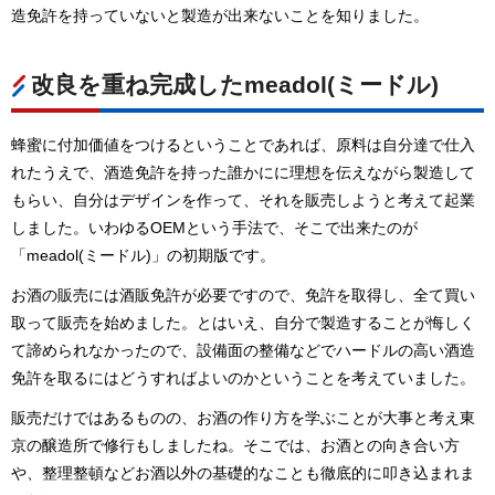
造免許を持っていないと製造が出来ないことを知りました。
改良を重ね完成したmeadol(ミードル)
蜂蜜に付加価値をつけるということであれば、原料は自分達で仕入
れたうえで、酒造免許を持った誰かにに理想を伝えながら製造して
もらい、自分はデザインを作って、それを販売しようと考えて起業
しました。いわゆるOEMという手法で、そこで出来たのが
「meadol(ミードル)」の初期版です。
お酒の販売には酒販免許が必要ですので、免許を取得し、全て買い
取って販売を始めました。とはいえ、自分で製造することが悔しく
て諦められなかったので、設備面の整備などでハードルの高い酒造
免許を取るにはどうすればよいのかということを考えていました。
販売だけではあるものの、お酒の作り方を学ぶことが大事と考え東
京の醸造所で修行もしましたね。そこでは、お酒との向き合い方
や、整理整頓などお酒以外の基礎的なことも徹底的に叩き込まれま