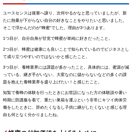
ユースセンスは後輩へ譲り、次何やるかなと思っていましたが、新
たに熱量が下がらない自分の好きなことをやりたいと思いました。
そこで浮かんだのが“蜂蜜”でした。理由が3つあります。
1つ目が、自分自身が甘党で蜂蜜が単純に好きだったこと。
2つ目が、蜂蜜は健康にも良いことで知られているのでビジネスとし
て成り立つやすいのではないかと感じたこと。
3つ目が、養蜂業界には課題が多かったこと。具体的には、蜜源が減
っている、継ぎ手がいない、大変なのに儲からないなどの多くの課
題を抱えた養蜂業界を盛り上げたい！と感じたこと。
知覧で養蜂の体験を行ったときにお世話になった方の体験談や暑い
時期に防護服を着て、重たい巣箱を運ぶという非常にキツイ肉体労
働をしたときに、辞めたくなるし子供に継がしたくないと感じる理
由も何となく分かりましたね。