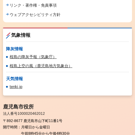
リンク・著作権・免責事項
ウェブアクセシビリティ方針
気象情報
降灰情報
桜島の降灰予報（気象庁）
桜島上空の風（鹿児島地方気象台）
天気情報
tenki.jp
鹿児島市役所
法人番号1000020462012
〒892-8677 鹿児島市山下町11番1号
開庁時間：
月曜日から金曜日
午前8時45分から午後4時30分