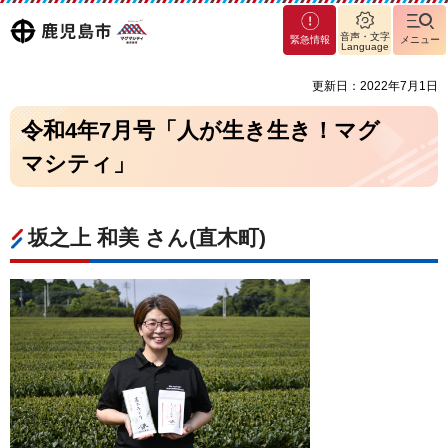
マグ
鹿児島
音声・文字
緊急情報
メニュー
マシ
Language
ティ
市
更新日：2022年7月1日
鹿児
島市
令和4年7月号「人が生き生き！マグ
マシティ」
坂之上 和美 さん(直木町)