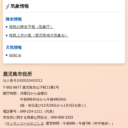
気象情報
降灰情報
桜島の降灰予報（気象庁）
桜島上空の風（鹿児島地方気象台）
天気情報
tenki.jp
鹿児島市役所
法人番号1000020462012
〒892-8677 鹿児島市山下町11番1号
開庁時間：
月曜日から金曜日
午前8時45分から午後4時30分
(祝・休日及び12月29日から1月3日を除く)
電話番号：
099-224-1111（代表）
市役所に関する簡易な問合せ：
099-808-3333
（
サンサンコールかごしま
運営時間：午前8時～午後7時（年中無休））