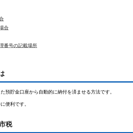
合
場合
理番号の記載場所
は
した預貯金口座から自動的に納付を済ませる方法です。
特に便利です。
市税