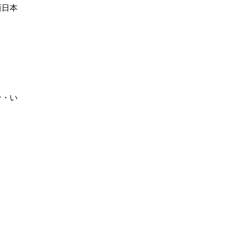
西日本
合・い