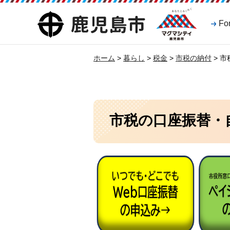
マグマシティ
鹿児島市
Fo
鹿児島市
ホーム
>
暮らし
>
税金
>
市税の納付
> 
市税の口座振替・