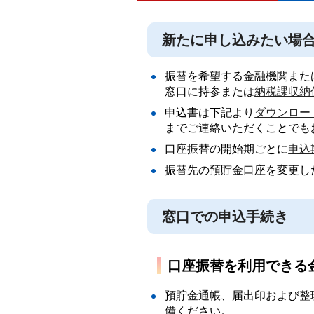
新たに申し込みたい場
振替を希望する金融機関また
窓口に持参または
納税課収納
申込書は下記より
ダウンロー
までご連絡いただくことでも
口座振替の開始期ごとに
申込
振替先の預貯金口座を変更し
窓口での申込手続き
口座振替を利用できる
預貯金通帳、届出印および整
備ください。