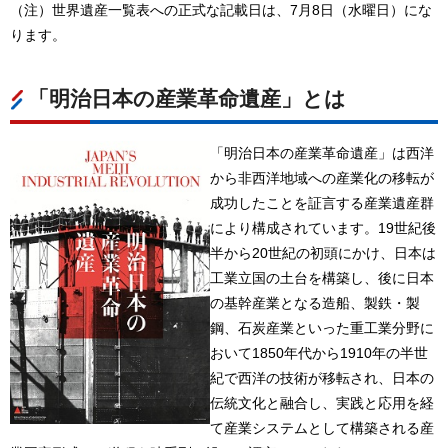
（注）世界遺産一覧表への正式な記載日は、7月8日（水曜日）にな
ります。
「明治日本の産業革命遺産」とは
「明治日本の産業革命遺産」は西洋
から非西洋地域への産業化の移転が
成功したことを証言する産業遺産群
により構成されています。19世紀後
半から20世紀の初頭にかけ、日本は
工業立国の土台を構築し、後に日本
の基幹産業となる造船、製鉄・製
鋼、石炭産業といった重工業分野に
おいて1850年代から1910年の半世
紀で西洋の技術が移転され、日本の
伝統文化と融合し、実践と応用を経
て産業システムとして構築される産