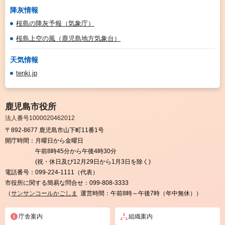
降灰情報
桜島の降灰予報（気象庁）
桜島上空の風（鹿児島地方気象台）
天気情報
tenki.jp
鹿児島市役所
法人番号1000020462012
〒892-8677 鹿児島市山下町11番1号
開庁時間：
月曜日から金曜日
午前8時45分から午後4時30分
(祝・休日及び12月29日から1月3日を除く)
電話番号：
099-224-1111（代表）
市役所に関する簡易な問合せ：
099-808-3333
（
サンサンコールかごしま
運営時間：午前8時～午後7時（年中無休））
庁舎案内
組織案内