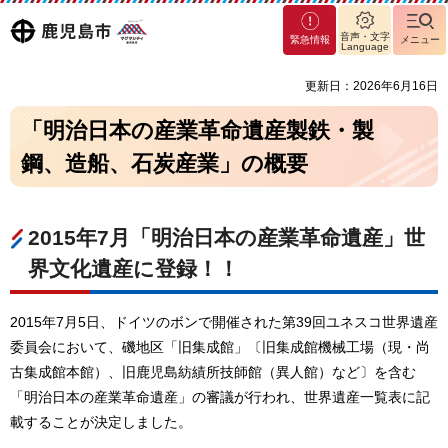
マグ
鹿児島
音声・文字
緊急情報
メニュー
マシ
Language
ティ
市
更新日：2026年6月16日
鹿児
島市
「明治日本の産業革命遺産製鉄・製
鋼、造船、石炭産業」の概要
2015年7月「明治日本の産業革命遺産」世
界文化遺産に登録！！
2015年7月5日、ドイツのボンで開催された第39回ユネスコ世界遺産
委員会において、磯地区「旧集成館」〔旧集成館機械工場（現・尚
古集成館本館）、旧鹿児島紡績所技師館（異人館）など〕を含む
「明治日本の産業革命遺産」の審議が行われ、世界遺産一覧表に記
載することが決定しました。