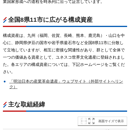
業国家形成への道程を時系列に沿って証言しています。
全国8県11市に広がる構成資産
構成資産は、九州（福岡、佐賀、長崎、熊本、鹿児島）・山口を中
心に、静岡県伊豆の国市や岩手県釜石市など全国8県11市に分散し
て立地していますが、相互に密接な関連性があり、群として全体で
一つの価値ある資産として、ユネスコ世界文化遺産に登録されまし
た。各エリアの構成資産については、下記ホームページをご覧くだ
さい。
「明治日本の産業革命遺産」ウェブサイト（外部サイトへリン
ク）
主な取組経緯
画面サイズで表示