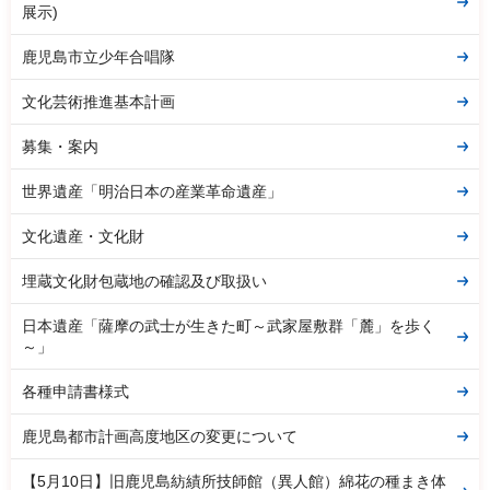
展示)
鹿児島市立少年合唱隊
文化芸術推進基本計画
募集・案内
世界遺産「明治日本の産業革命遺産」
文化遺産・文化財
埋蔵文化財包蔵地の確認及び取扱い
日本遺産「薩摩の武士が生きた町～武家屋敷群「麓」を歩く
～」
各種申請書様式
鹿児島都市計画高度地区の変更について
【5月10日】旧鹿児島紡績所技師館（異人館）綿花の種まき体