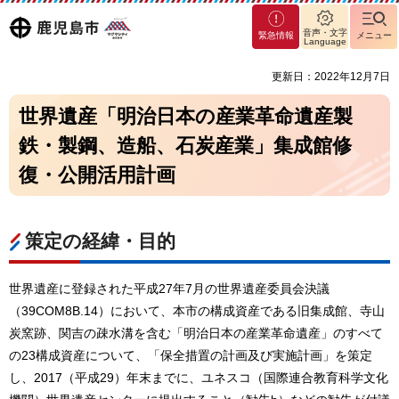
マグ
鹿児島
音声・文字
緊急情報
メニュー
マシ
Language
ティ
市
更新日：2022年12月7日
鹿児
島市
世界遺産「明治日本の産業革命遺産製
鉄・製鋼、造船、石炭産業」集成館修
復・公開活用計画
策定の経緯・目的
世界遺産に登録された平成27年7月の世界遺産委員会決議
（39COM8B.14）において、本市の構成資産である旧集成館、寺山
炭窯跡、関吉の疎水溝を含む「明治日本の産業革命遺産」のすべて
の23構成資産について、「保全措置の計画及び実施計画」を策定
し、2017（平成29）年末までに、ユネスコ（国際連合教育科学文化