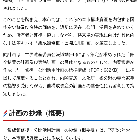
機関）世界遺産センターに提出すること（勧告b）などの勧告が付議
されました。
このことを踏まえ、本市では、これらの本市構成資産を内包する国
指定史跡及び名勝の価値を、適切に保存し公開・活用を進めていく
ため、所有者と連携・協力しながら、将来像の実現に向けた具体的
な手法等を示す「集成館修復・公開活用計画」を策定しました。
同計画は、世界遺産委員会決議勧告b)により策定が求められた「保
全措置の計画及び実施計画」の母体となるものとして、内閣官房が
作成した「
修復・公開活用計画の標準構成（PDF：682KB）
」に準
拠して策定することとされ、内閣官房・文化庁、各分野の専門家等
の指導を受けながら、他構成資産の計画との整合性にも留意して策
定しました。
計画の抄録（概要）
「集成館修復・公開活用計画」の抄録（概要版）は、下記のとお
り、本市構成資産ごとに作成しています。