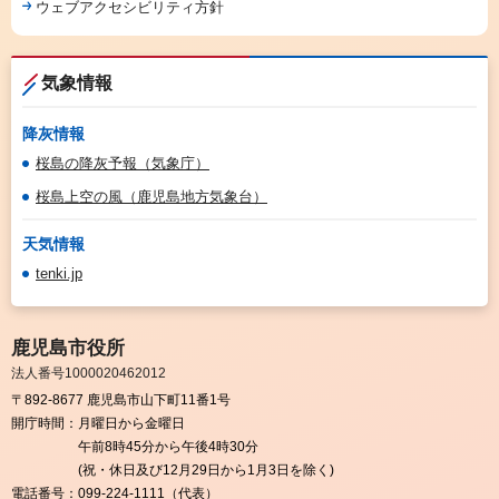
ウェブアクセシビリティ方針
気象情報
降灰情報
桜島の降灰予報（気象庁）
桜島上空の風（鹿児島地方気象台）
天気情報
tenki.jp
鹿児島市役所
法人番号1000020462012
〒892-8677 鹿児島市山下町11番1号
開庁時間：
月曜日から金曜日
午前8時45分から午後4時30分
(祝・休日及び12月29日から1月3日を除く)
電話番号：
099-224-1111（代表）