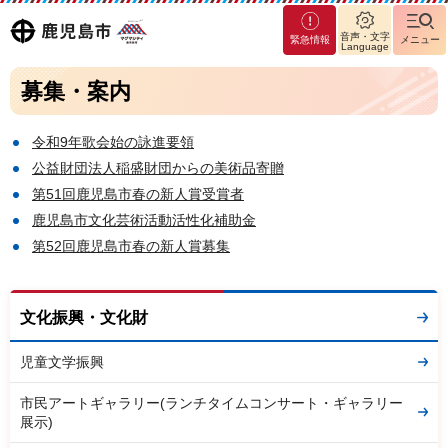
マグ
鹿児島
音声・文字
緊急情報
メニュー
マシ
Language
ティ
市
募集・案内
鹿児
島市
令和9年歌会始の詠進要領
公益財団法人稲盛財団からの美術品寄贈
第51回鹿児島市春の新人賞受賞者
鹿児島市文化芸術活動活性化補助金
第52回鹿児島市春の新人賞募集
文化振興・文化財
児童文学振興
市民アートギャラリー(ランチタイムコンサート・ギャラリー
展示)