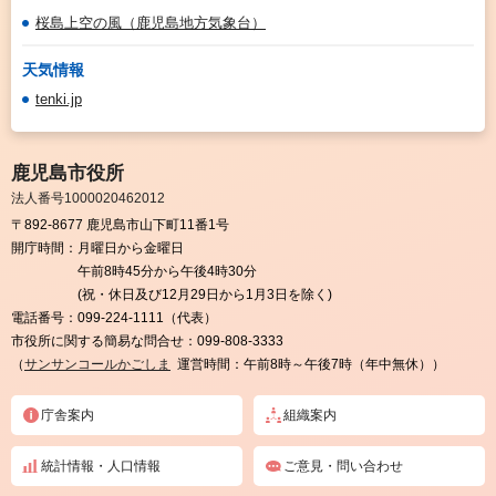
桜島上空の風（鹿児島地方気象台）
天気情報
tenki.jp
鹿児島市役所
法人番号1000020462012
〒892-8677 鹿児島市山下町11番1号
開庁時間：
月曜日から金曜日
午前8時45分から午後4時30分
(祝・休日及び12月29日から1月3日を除く)
電話番号：
099-224-1111（代表）
市役所に関する簡易な問合せ：
099-808-3333
（
サンサンコールかごしま
運営時間：午前8時～午後7時（年中無休））
庁舎案内
組織案内
統計情報・人口情報
ご意見・問い合わせ