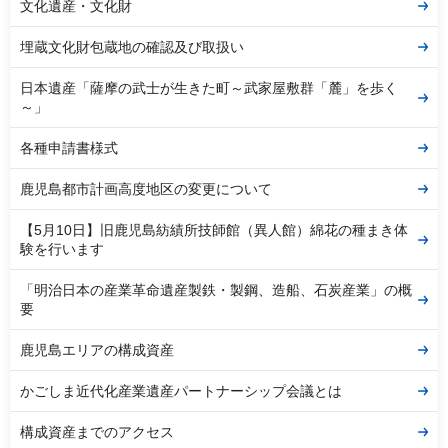
文化遺産・文化財
埋蔵文化財包蔵地の確認及び取扱い
日本遺産「薩摩の武士が生きた町～武家屋敷群「麓」を歩く
～」
各種申請書様式
鹿児島都市計画高度地区の変更について
【5月10日】旧鹿児島紡績所技師館（異人館）綿花の種まき体
験を行います
「明治日本の産業革命遺産製鉄・製鋼、造船、石炭産業」の概
要
鹿児島エリアの構成資産
かごしま近代化産業遺産パートナーシップ会議とは
構成資産までのアクセス