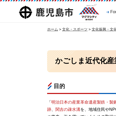
マグマシティ
鹿児島市
Fo
鹿児島市
ホーム
>
文化・スポーツ
>
文化振興・文
かごしま近代化産
目的
「
明治日本の産業革命遺産製鉄・製
跡
、
関吉の疎水溝
を、地域住民やN