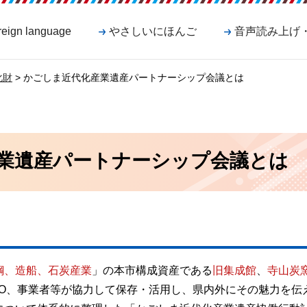
reign language
やさしいにほんご
音声読み上げ
化財
> かごしま近代化産業遺産パートナーシップ会議とは
業遺産パートナーシップ会議とは
鋼、造船、石炭産業
」の本市構成資産である
旧集成館
、
寺山炭
PO、事業者等が協力して保存・活用し、県内外にその魅力を伝