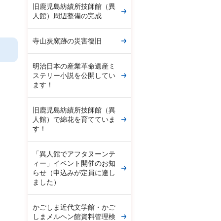
旧鹿児島紡績所技師館（異
人館）周辺整備の完成
寺山炭窯跡の災害復旧
明治日本の産業革命遺産ミ
ステリー小説を公開してい
ます！
旧鹿児島紡績所技師館（異
人館）で綿花を育てていま
す！
「異人館でアフタヌーンテ
ィー」イベント開催のお知
らせ（申込みが定員に達し
ました）
かごしま近代文学館・かご
しまメルヘン館資料管理検