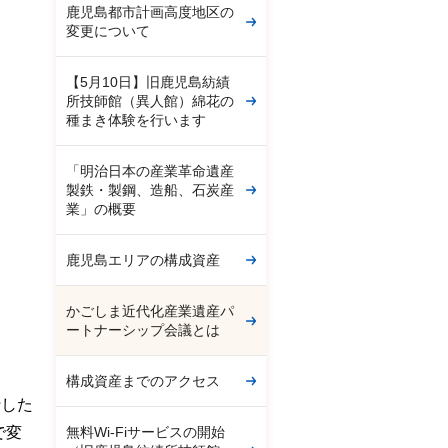
鹿児島都市計画高度地区の
変更について
【5月10日】旧鹿児島紡績
所技師館（異人館）綿花の
種まき体験を行います
「明治日本の産業革命遺産
製鉄・製鋼、造船、石炭産
業」の概要
鹿児島エリアの構成資産
かごしま近代化産業遺産パ
ートナーシップ会議とは
構成資産までのアクセス
行した
無料Wi-Fiサービスの開始
で変