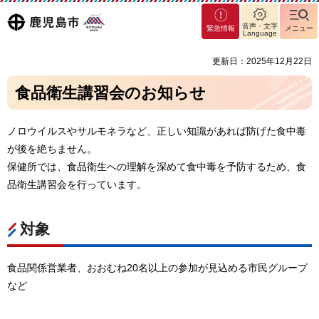
マグ
鹿児島
音声・文字
緊急情報
メニュー
マシ
Language
ティ
市
更新日：2025年12月22日
鹿児
島市
食品衛生講習会のお知らせ
ノロウイルスやサルモネラなど、正しい知識があれば防げた食中毒
が後を絶ちません。
保健所では、食品衛生への理解を深めて食中毒を予防するため、食
品衛生講習会を行っています。
対象
食品関係営業者、おおむね20名以上の参加が見込める市民グループ
など