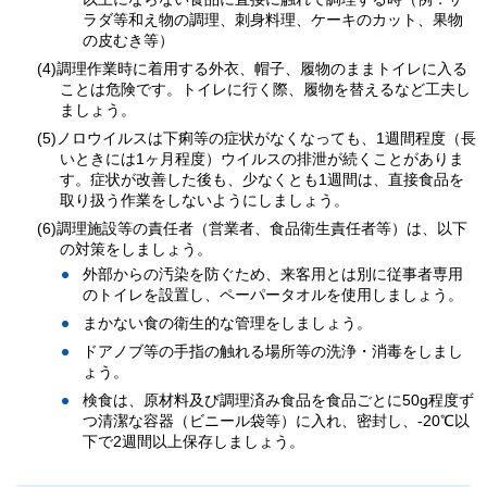
ラダ等和え物の調理、刺身料理、ケーキのカット、果物
の皮むき等）
(4)調理作業時に着用する外衣、帽子、履物のままトイレに入る
ことは危険です。トイレに行く際、履物を替えるなど工夫し
ましょう。
(5)ノロウイルスは下痢等の症状がなくなっても、1週間程度（長
いときには1ヶ月程度）ウイルスの排泄が続くことがありま
す。症状が改善した後も、少なくとも1週間は、直接食品を
取り扱う作業をしないようにしましょう。
(6)調理施設等の責任者（営業者、食品衛生責任者等）は、以下
の対策をしましょう。
外部からの汚染を防ぐため、来客用とは別に従事者専用
のトイレを設置し、ペーパータオルを使用しましょう。
まかない食の衛生的な管理をしましょう。
ドアノブ等の手指の触れる場所等の洗浄・消毒をしまし
ょう。
検食は、原材料及び調理済み食品を食品ごとに50g程度ず
つ清潔な容器（ビニール袋等）に入れ、密封し、-20℃以
下で2週間以上保存しましょう。