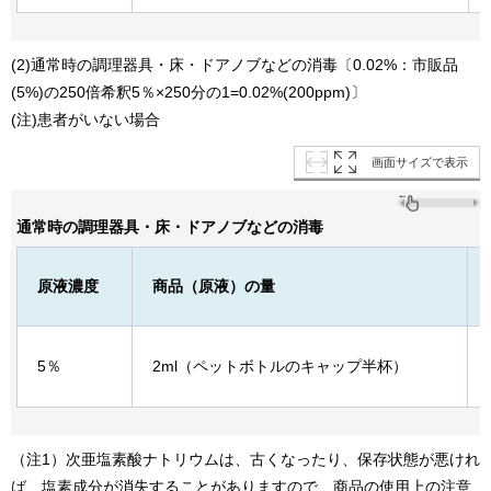
(2)通常時の調理器具・床・ドアノブなどの消毒〔0.02%：市販品
(5%)の250倍希釈5％×250分の1=0.02%(200ppm)〕
(注)患者がいない場合
画面サイズで表示
通常時の調理器具・床・ドアノブなどの消毒
原液濃度
商品（原液）の量
5％
2ml（ペットボトルのキャップ半杯）
（注1）次亜塩素酸ナトリウムは、古くなったり、保存状態が悪けれ
ば、塩素成分が消失することがありますので、商品の使用上の注意