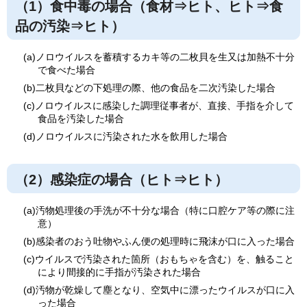
（1）食中毒の場合（食材⇒ヒト、ヒト⇒食
品の汚染⇒ヒト）
(a)ノロウイルスを蓄積するカキ等の二枚貝を生又は加熱不十分
で食べた場合
(b)二枚貝などの下処理の際、他の食品を二次汚染した場合
(c)ノロウイルスに感染した調理従事者が、直接、手指を介して
食品を汚染した場合
(d)ノロウイルスに汚染された水を飲用した場合
（2）感染症の場合（ヒト⇒ヒト）
(a)汚物処理後の手洗が不十分な場合（特に口腔ケア等の際に注
意）
(b)感染者のおう吐物やふん便の処理時に飛沫が口に入った場合
(c)ウイルスで汚染された箇所（おもちゃを含む）を、触ること
により間接的に手指が汚染された場合
(d)汚物が乾燥して塵となり、空気中に漂ったウイルスが口に入
った場合