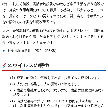
特に、乳幼児施設、高齢者施設及び学校など集団生活を行う施設で
は、施設の利用者間だけでなく職員にも感染し、拡大すると、これ
を一掃するには、かなりの労力を伴うため、発生当初、患者数の少
ない段階での確実な対応が重要です。
また、介護職員等の夜間勤務体制の強化による拡大防止や、調理施
設内へおう吐物の付着した食器等を持ち込むことによって発生する
食中毒を防止することも重要です。
社会福祉施設用（PDF：298KB）
2.ウイルスの特徴
（1）感染力が強く、年齢を問わず、少量で人に感染します。
（2）人だけに感染し、人の腸管内で増えます。
（3）食品で増殖するわけではないので、食品の鮮度に関係なく
感染します。
（4）有効な消毒方法は、85～90℃で90秒間以上の加熱、又
は、次亜塩素酸ナトリウムです。（アルコールや逆性石けん