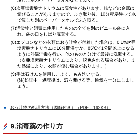
(6)次亜塩素酸ナトリウムは腐食性があります。鉄などの金属は
錆びることがありますので、ふき取り後、10分程度待って水
で浸した別のペーパータオルでふき取る。
(7)汚染物と消毒に使用したものの全てを別のビニール袋に入
れ、袋の口をしばり廃棄する。
(8)エプロンなどの衣類におう吐物が付着した場合は、0.1%次亜
塩素酸ナトリウムに10分間浸すか、85℃で1分間以上になる
ように熱湯消毒を行い、他のものと分けて最後に洗濯する。
（次亜塩素酸ナトリウムにより、脱色される場合があり、ま
た熱湯により、衣類が傷む場合があります。）
(9)手は石けんを使用し、よく、もみ洗いする。
(注)処理中・処理後は、窓を開ける等、換気を十分にしまし
ょう。
おう吐物の処理方法（図解付き）（PDF：162KB）
9.消毒薬の作り方