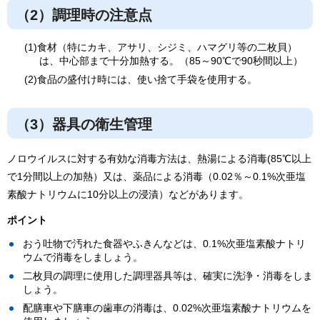
（2）調理時の注意点
(1)食材（特にカキ、アサリ、シジミ、ハマグリ等の二枚貝）
は、中心部まで十分加熱する。（85～90℃で90秒間以上）
(2)食品の盛付け時には、使い捨て手袋を使用する。
（3）器具の衛生管理
ノロウイルスに対する有効な消毒方法は、熱湯による消毒(85℃以上
で1分間以上の加熱）又は、薬品による消毒（0.02％～0.1%次亜塩
素酸ナトリウムに10分以上の浸漬）などがあります。
ポイント
おう吐物で汚れた食器やふきんなどは、0.1%次亜塩素酸ナトリ
ウムで消毒をしましょう。
二枚貝の調理に使用した調理器具等は、確実に洗浄・消毒をしま
しょう。
配膳車や下膳車の歯車の消毒は、0.02%次亜塩素酸ナトリウムを