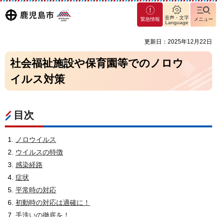
マグ
鹿児島
音声・文字
緊急情報
メニュー
マシ
Language
ティ
市
更新日：2025年12月22日
鹿児
島市
社会福祉施設や保育園等でのノロウ
イルス対策
目次
ノロウイルス
ウイルスの特徴
感染経路
症状
平常時の対応
初動時の対応は適確に！
手洗いの徹底を！