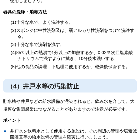
使用しましょう。
器具の洗浄・消毒方法
(1)十分な水で、よく洗浄する。
(2)スポンジに中性洗剤又は、弱アルカリ性洗剤をつけて洗浄す
る。
(3)十分な水で洗剤を流す。
(4)85℃以上の熱湯で1分以上の加熱するか、0.02％次亜塩素酸
ナトリウムで浸すように拭き、10分後水洗いする。
(5)他の食品の調理、下処理に使用するか、乾燥後保管する。
（4）井戸水等の汚染防止
貯水槽や井戸などの給水設備が汚染されると、飲み水を介して、大
規模な集団感染につながることがありますので注意が必要です。
ポイント
井戸水を飲料水として使用する施設は、その周辺の管理や塩素滅
菌装置等の給水設備の管理を確実に行いましょう。