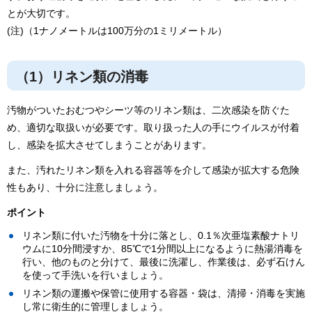
とが大切です。
(注)（1ナノメートルは100万分の1ミリメートル）
（1）リネン類の消毒
汚物がついたおむつやシーツ等のリネン類は、二次感染を防ぐた
め、適切な取扱いが必要です。取り扱った人の手にウイルスが付着
し、感染を拡大させてしまうことがあります。
また、汚れたリネン類を入れる容器等を介して感染が拡大する危険
性もあり、十分に注意しましょう。
ポイント
リネン類に付いた汚物を十分に落とし、0.1％次亜塩素酸ナトリ
ウムに10分間浸すか、85℃で1分間以上になるように熱湯消毒を
行い、他のものと分けて、最後に洗濯し、作業後は、必ず石けん
を使って手洗いを行いましょう。
リネン類の運搬や保管に使用する容器・袋は、清掃・消毒を実施
し常に衛生的に管理しましょう。