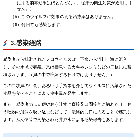
による消毒効果はほとんどなく、従来の衛生対策が通用しま
せん。）
（5）このウイルスに効果のある治療薬はありません。
（6）何回でも感染します。
3.感染経路
感染者から排泄されたノロウイルスは、下水から河川、海に流入
し、その水域で養殖、又は棲息するカキやシジミなどの二枚貝に蓄
積されます。（貝の中で増殖するわけではありません。）
この二枚貝の生食、あるいは手指等を介してウイルスに汚染された
食品を食べることにより食中毒が発生します。
また、感染者のふん便やおう吐物に直接又は間接的に触れたり、お
う吐物の飛沫を吸い込むなどして、最終的に口に入ることで感染し
ます。ふん便等で汚染された井戸水による感染報告もあります。