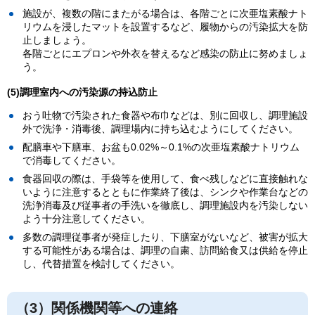
施設が、複数の階にまたがる場合は、各階ごとに次亜塩素酸ナト
リウムを浸したマットを設置するなど、履物からの汚染拡大を防
止しましょう。
各階ごとにエプロンや外衣を替えるなど感染の防止に努めましょ
う。
(5)調理室内への汚染源の持込防止
おう吐物で汚染された食器や布巾などは、別に回収し、調理施設
外で洗浄・消毒後、調理場内に持ち込むようにしてください。
配膳車や下膳車、お盆も0.02%～0.1%の次亜塩素酸ナトリウム
で消毒してください。
食器回収の際は、手袋等を使用して、食べ残しなどに直接触れな
いように注意するとともに作業終了後は、シンクや作業台などの
洗浄消毒及び従事者の手洗いを徹底し、調理施設内を汚染しない
よう十分注意してください。
多数の調理従事者が発症したり、下膳室がないなど、被害が拡大
する可能性がある場合は、調理の自粛、訪問給食又は供給を停止
し、代替措置を検討してください。
（3）関係機関等への連絡