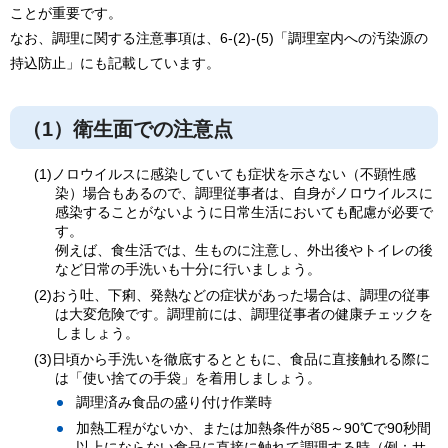
ことが重要です。
なお、調理に関する注意事項は、6-(2)-(5)「調理室内への汚染源の
持込防止」にも記載しています。
（1）衛生面での注意点
(1)ノロウイルスに感染していても症状を示さない（不顕性感
染）場合もあるので、調理従事者は、自身がノロウイルスに
感染することがないように日常生活においても配慮が必要で
す。
例えば、食生活では、生ものに注意し、外出後やトイレの後
など日常の手洗いも十分に行いましょう。
(2)おう吐、下痢、発熱などの症状があった場合は、調理の従事
は大変危険です。調理前には、調理従事者の健康チェックを
しましょう。
(3)日頃から手洗いを徹底するとともに、食品に直接触れる際に
は「使い捨ての手袋」を着用しましょう。
調理済み食品の盛り付け作業時
加熱工程がないか、または加熱条件が85～90℃で90秒間
以上にならない食品に直接に触れて調理する時（例：サ