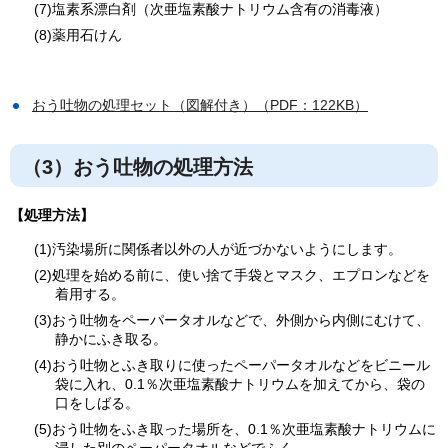
(7)塩素系漂白剤（次亜塩素酸ナトリウム含有の消毒液）
(8)薬用石けん
おう吐物の処理セット（図解付き）（PDF：122KB）
（3）おう吐物の処理方法
【処理方法】
(1)汚染場所に関係者以外の人が近づかないようにします。
(2)処理を始める前に、使い捨て手袋とマスク、エプロンなどを
着用する。
(3)おう吐物をペーパータオルなどで、外側から内側にむけて、
静かにふき取る。
(4)おう吐物とふき取りに使ったペーパータオルなどをビニール
袋に入れ、0.1％次亜塩素酸ナトリウムを加えてから、袋の
口をしばる。
(5)おう吐物をふき取った場所を、0.1％次亜塩素酸ナトリウムに
浸した別のペーパータオルなどでふく。