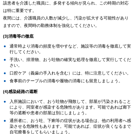
該患者を介護した職員に、多発する傾向が見られ、この時期の対応
は特に重要です。
夜間には、介護職員の人数が減少し、汚染が拡大する可能性があり
ますので、夜間時の勤務体制を強化してください。
(3)消毒等の徹底
通常時より消毒の頻度を増やすなど、施設等の消毒を徹底して実
行してください。
手洗い、排泄物、おう吐物の確実な処理を徹底して実行してくだ
さい。
口腔ケア（義歯の手入れを含む）には、特に注意してください。
食事前のテーブルの消毒や履物の消毒にも留意しましょう。
(4)感染経路の遮断
入所施設において、おう吐物が飛散して、部屋が汚染されること
により、同室者が感染する危険性があります。可能であれば廊下
等の遮断や患者の部屋は別にしましょう。
通所者に、おう吐、下痢等の症状がある場合は、他の利用者へ感
染させる危険性もあります。可能であれば、症状が良くなるまで
自宅療養をしてもらいましょう。