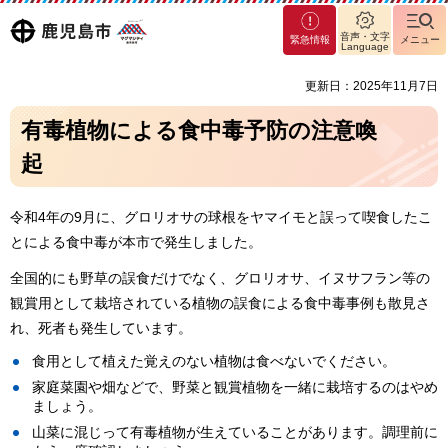
マグ
鹿児島
音声・文字
緊急情報
メニュー
マシ
Language
ティ
市
更新日：2025年11月7日
鹿児
島市
有毒植物による食中毒予防の注意喚
起
令和4年の9月に、グロリオサの球根をヤマイモと誤って喫食したこ
とによる食中毒が本市で発生しました。
全国的にも野草の誤食だけでなく、グロリオサ、イヌサフラン等の
観賞用として栽培されている植物の誤食による食中毒事例も散見さ
れ、死者も発生しています。
食用として植えた覚えのない植物は食べないでください。
家庭菜園や畑などで、野菜と観賞植物を一緒に栽培するのはやめ
ましょう。
山菜に混じって有毒植物が生えていることがあります。調理前に