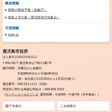
降灰情報
桜島の降灰予報（気象庁）
桜島上空の風（鹿児島地方気象台）
天気情報
tenki.jp
鹿児島市役所
法人番号1000020462012
〒892-8677 鹿児島市山下町11番1号
開庁時間：
月曜日から金曜日
午前8時45分から午後4時30分
(祝・休日及び12月29日から1月3日を除く)
電話番号：
099-224-1111（代表）
市役所に関する簡易な問合せ：
099-808-3333
（
サンサンコールかごしま
運営時間：午前8時～午後7時（年中無休））
庁舎案内
組織案内