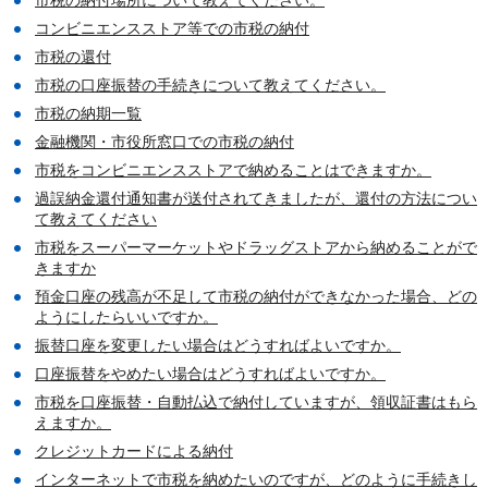
コンビニエンスストア等での市税の納付
市税の還付
市税の口座振替の手続きについて教えてください。
市税の納期一覧
金融機関・市役所窓口での市税の納付
市税をコンビニエンスストアで納めることはできますか。
過誤納金還付通知書が送付されてきましたが、還付の方法につい
て教えてください
市税をスーパーマーケットやドラッグストアから納めることがで
きますか
預金口座の残高が不足して市税の納付ができなかった場合、どの
ようにしたらいいですか。
振替口座を変更したい場合はどうすればよいですか。
口座振替をやめたい場合はどうすればよいですか。
市税を口座振替・自動払込で納付していますが、領収証書はもら
えますか。
クレジットカードによる納付
インターネットで市税を納めたいのですが、どのように手続きし