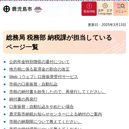
マグ
鹿児島
音声・文字
緊急情報
メニュー
マシ
Language
ティ
市
更新日：2025年3月13日
鹿児
島市
総務局 税務部 納税課が担当している
ページ一覧
公的年金特別徴収の還付について
地方税に係る延滞金の割合の改正
Web（ウェブ）口座振替受付サービス
市税の口座振替・自動払込
市税の納付書を紛失したので、再発行してください。
納付書の再発行
口座振替・自動払込をやめたい場合
鹿児島市納税お知らせセンターによる納付のご案内
市税の納期限について教えてください。
市税の納付場所について教えてください。