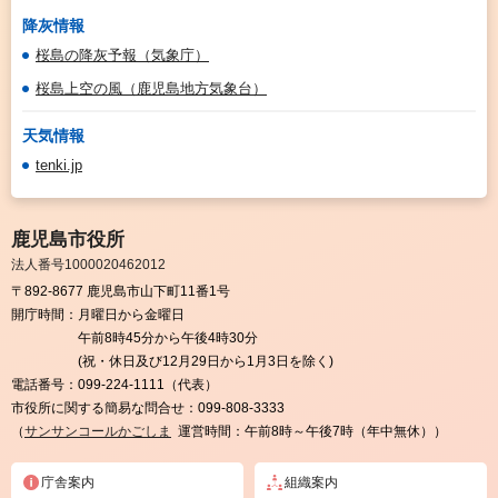
降灰情報
桜島の降灰予報（気象庁）
桜島上空の風（鹿児島地方気象台）
天気情報
tenki.jp
鹿児島市役所
法人番号1000020462012
〒892-8677 鹿児島市山下町11番1号
開庁時間：
月曜日から金曜日
午前8時45分から午後4時30分
(祝・休日及び12月29日から1月3日を除く)
電話番号：
099-224-1111（代表）
市役所に関する簡易な問合せ：
099-808-3333
（
サンサンコールかごしま
運営時間：午前8時～午後7時（年中無休））
庁舎案内
組織案内