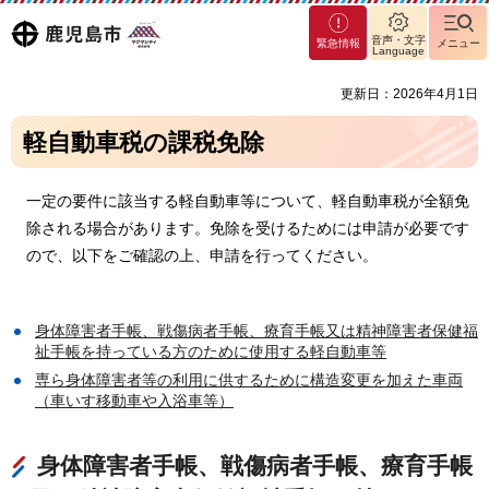
マグ
鹿児島
音声・文字
緊急情報
メニュー
マシ
Language
ティ
市
更新日：2026年4月1日
鹿児
島市
軽自動車税の課税免除
一定の要件に該当する軽自動車等について、軽自動車税が全額免
除される場合があります。免除を受けるためには申請が必要です
ので、以下をご確認の上、申請を行ってください。
身体障害者手帳、戦傷病者手帳、療育手帳又は精神障害者保健福
祉手帳を持っている方のために使用する軽自動車等
専ら身体障害者等の利用に供するために構造変更を加えた車両
（車いす移動車や入浴車等）
身体障害者手帳、戦傷病者手帳、療育手帳