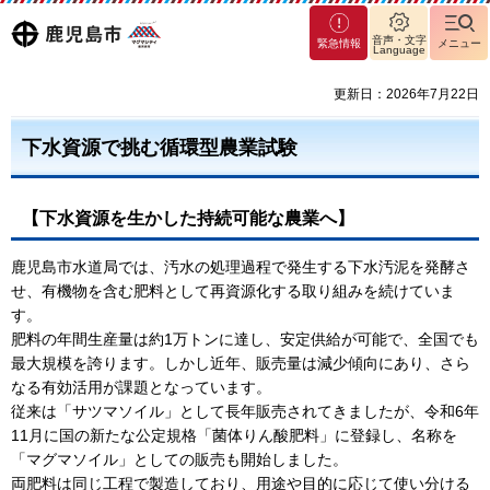
マグ
鹿児島
音声・文字
緊急情報
メニュー
Language
マシ
ティ
市
更新日：2026年7月22日
鹿児
島市
下水資源で挑む循環型農業試験
【下水資源を生かした持続可能な農業へ】
鹿児島市水道局では、汚水の処理過程で発生する下水汚泥を発酵さ
せ、有機物を含む肥料として再資源化する取り組みを続けていま
す。
肥料の年間生産量は約1万トンに達し、安定供給が可能で、全国でも
最大規模を誇ります。しかし近年、販売量は減少傾向にあり、さら
なる有効活用が課題となっています。
従来は「サツマソイル」として長年販売されてきましたが、令和6年
11月に国の新たな公定規格「菌体りん酸肥料」に登録し、名称を
「マグマソイル」としての販売も開始しました。
両肥料は同じ工程で製造しており、用途や目的に応じて使い分ける