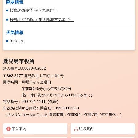
降灰情報
桜島の降灰予報（気象庁）
桜島上空の風（鹿児島地方気象台）
天気情報
tenki.jp
鹿児島市役所
法人番号1000020462012
〒892-8677 鹿児島市山下町11番1号
開庁時間：
月曜日から金曜日
午前8時45分から午後4時30分
(祝・休日及び12月29日から1月3日を除く)
電話番号：
099-224-1111（代表）
市役所に関する簡易な問合せ：
099-808-3333
（
サンサンコールかごしま
運営時間：午前8時～午後7時（年中無休））
庁舎案内
組織案内