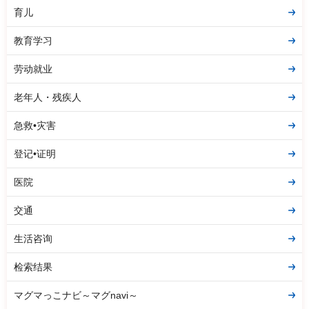
育儿
教育学习
劳动就业
老年人・残疾人
急救•灾害
登记•证明
医院
交通
生活咨询
检索结果
マグマっこナビ～マグnavi～