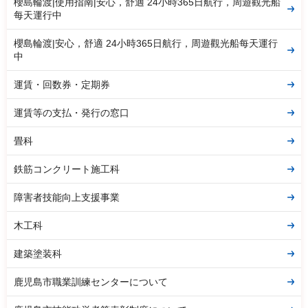
櫻島輪渡|使用指南|安心，舒適 24小時365日航行，周遊觀光船
每天運行中
櫻島輪渡|安心，舒適 24小時365日航行，周遊觀光船每天運行
中
運賃・回数券・定期券
運賃等の支払・発行の窓口
畳科
鉄筋コンクリート施工科
障害者技能向上支援事業
木工科
建築塗装科
鹿児島市職業訓練センターについて