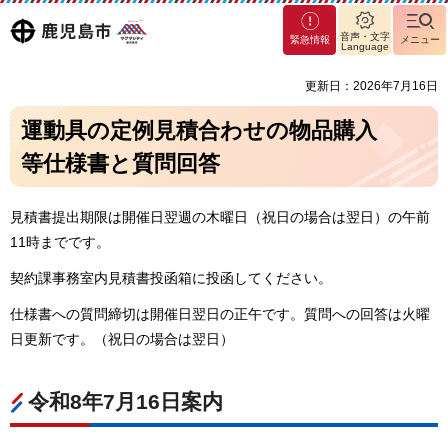
マグ
鹿児島
音声・文字
緊急情報
メニュー
マシ
Language
ティ
市
更新日：2026年7月16日
鹿児
島市
運動具の定例見積合わせの物品購入
等仕様書と質問回答
見積書提出期限は開催日翌週の木曜日（祝日の場合は翌日）の午前
11時までです。
契約課事務室内見積書投函箱に投函してください。
仕様書への質問締切は開催日翌日の正午です。質問への回答は火曜
日更新です。（祝日の場合は翌日）
令和8年7月16日案内