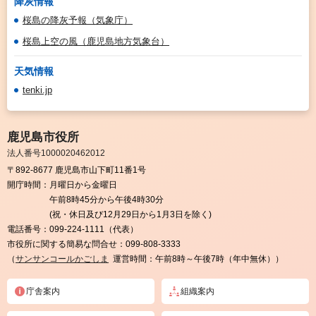
降灰情報
桜島の降灰予報（気象庁）
桜島上空の風（鹿児島地方気象台）
天気情報
tenki.jp
鹿児島市役所
法人番号1000020462012
〒892-8677 鹿児島市山下町11番1号
開庁時間：
月曜日から金曜日
午前8時45分から午後4時30分
(祝・休日及び12月29日から1月3日を除く)
電話番号：
099-224-1111（代表）
市役所に関する簡易な問合せ：
099-808-3333
（
サンサンコールかごしま
運営時間：午前8時～午後7時（年中無休））
庁舎案内
組織案内