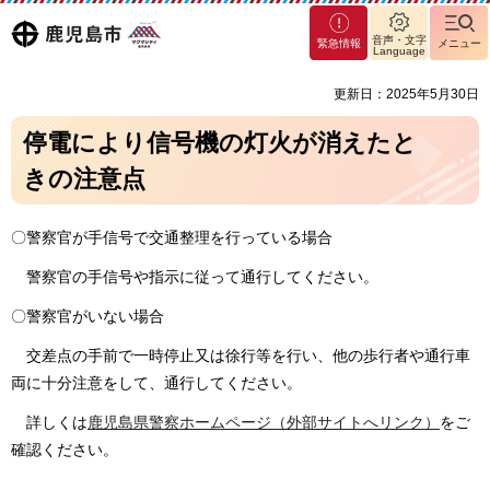
マグ
鹿児島
音声・文字
緊急情報
メニュー
マシ
Language
ティ
市
更新日：2025年5月30日
鹿児
島市
停電により信号機の灯火が消えたと
きの注意点
〇警察官が手信号で交通整理を行っている場合
警察官の手信号や指示に従って通行してください。
〇警察官がいない場合
交差点の手前で一時停止又は徐行等を行い、他の歩行者や通行車
両に十分注意をして、通行してください。
詳しくは
鹿児島県警察ホームページ（外部サイトへリンク）
をご
確認ください。