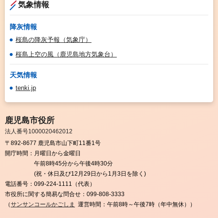
気象情報
降灰情報
桜島の降灰予報（気象庁）
桜島上空の風（鹿児島地方気象台）
天気情報
tenki.jp
鹿児島市役所
法人番号1000020462012
〒892-8677 鹿児島市山下町11番1号
開庁時間：
月曜日から金曜日
午前8時45分から午後4時30分
(祝・休日及び12月29日から1月3日を除く)
電話番号：
099-224-1111（代表）
市役所に関する簡易な問合せ：
099-808-3333
（
サンサンコールかごしま
運営時間：午前8時～午後7時（年中無休））