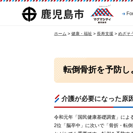
マグマシティ
鹿児島市
Fo
鹿児島市
ホーム
>
健康・福祉
>
長寿支援
>
めざそ
転倒骨折を予防し
介護が必要になった原
令和元年「国民健康基礎調査」によ
2位「脳卒中」に次いで「骨折・転