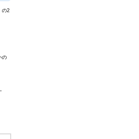
の2
いの
一