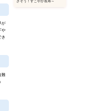
ざそう！すこやか長寿～
界が
下や
でき
は難
う