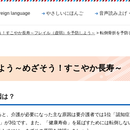
reign language
やさしいにほんご
音声読み上げ
う！すこやか長寿～フレイル（虚弱）を予防しよう～
> 転倒骨折を予
よう～めざそう！すこやか長寿～
因は？
ると、介護が必要になった主な原因は要介護者では1位「認知症
倒」が3位です。また、「健康寿命」を延ばすためには転倒しな