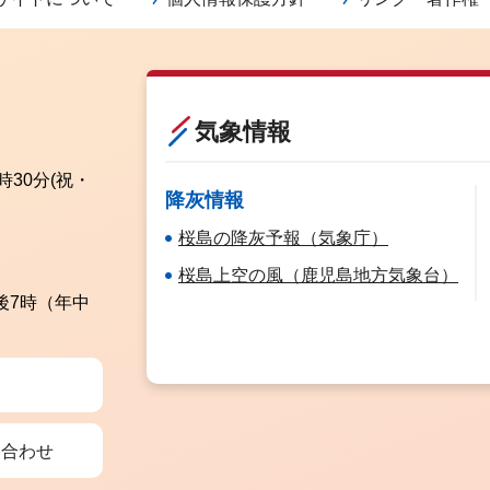
気象情報
時30分
(祝・
降灰情報
桜島の降灰予報（気象庁）
桜島上空の風（鹿児島地方気象台）
後7時（年中
い合わせ