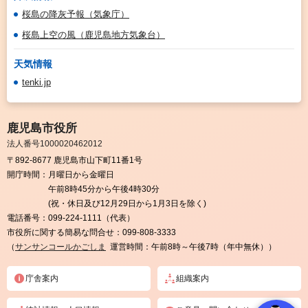
桜島の降灰予報（気象庁）
桜島上空の風（鹿児島地方気象台）
天気情報
tenki.jp
鹿児島市役所
法人番号1000020462012
〒892-8677 鹿児島市山下町11番1号
開庁時間：
月曜日から金曜日
午前8時45分から午後4時30分
(祝・休日及び12月29日から1月3日を除く)
電話番号：
099-224-1111（代表）
市役所に関する簡易な問合せ：
099-808-3333
（
サンサンコールかごしま
運営時間：午前8時～午後7時（年中無休））
庁舎案内
組織案内