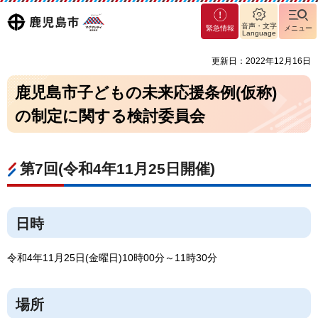
マグ
鹿児島
音声・文字
緊急情報
メニュー
マシ
Language
ティ
市
更新日：2022年12月16日
鹿児
島市
鹿児島市子どもの未来応援条例(仮称)
の制定に関する検討委員会
第7回(令和4年11月25日開催)
日時
令和4年11月25日(金曜日)10時00分～11時30分
場所